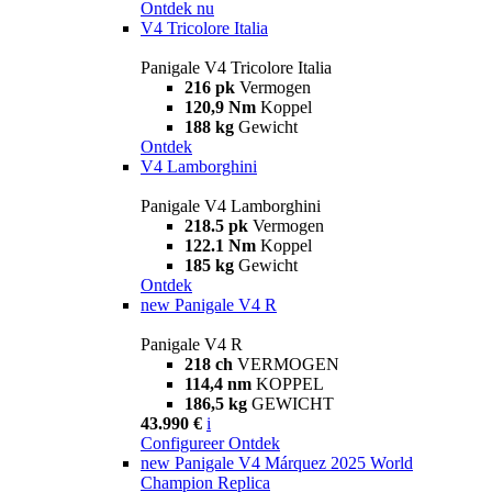
Ontdek nu
V4 Tricolore Italia
Panigale V4 Tricolore Italia
216 pk
Vermogen
120,9 Nm
Koppel
188 kg
Gewicht
Ontdek
V4 Lamborghini
Panigale V4 Lamborghini
218.5 pk
Vermogen
122.1 Nm
Koppel
185 kg
Gewicht
Ontdek
new
Panigale V4 R
Panigale V4 R
218 ch
VERMOGEN
114,4 nm
KOPPEL
186,5 kg
GEWICHT
43.990 €
i
Configureer
Ontdek
new
Panigale V4 Márquez 2025 World
Champion Replica