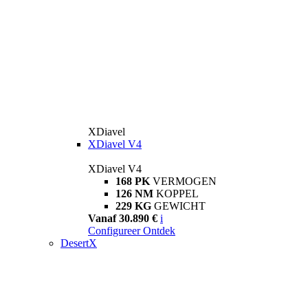
XDiavel
XDiavel V4
XDiavel V4
168 PK
VERMOGEN
126 NM
KOPPEL
229 KG
GEWICHT
Vanaf 30.890 €
i
Configureer
Ontdek
DesertX