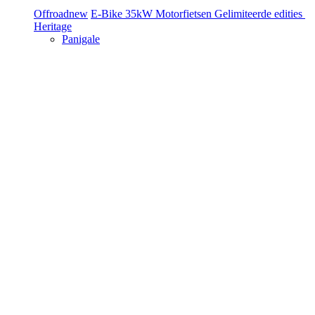
Offroad
new
E-Bike
35kW Motorfietsen
Gelimiteerde edities
Heritage
Panigale