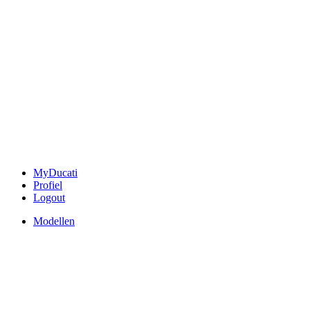
MyDucati
Profiel
Logout
Modellen