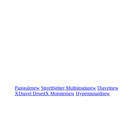
Panigale
new
Streetfighter
Multistrada
new
Diavel
new
XDiavel
DesertX
Monster
new
Hypermotard
new