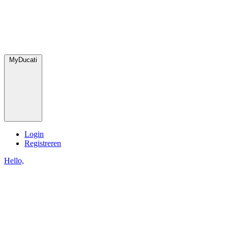
MyDucati
Login
Registreren
Hello,