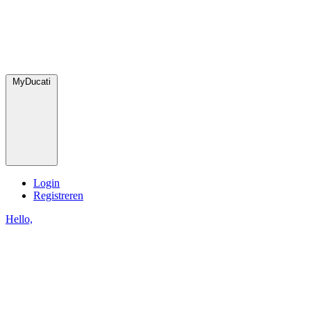
MyDucati
Login
Registreren
Hello,