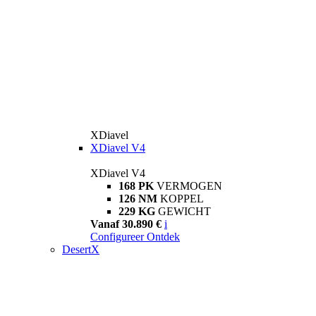
XDiavel
XDiavel V4
XDiavel V4
168 PK
VERMOGEN
126 NM
KOPPEL
229 KG
GEWICHT
Vanaf 30.890 €
i
Configureer
Ontdek
DesertX