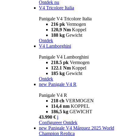
Ontdek nu
V4 Tricolore Italia
Panigale V4 Tricolore Italia
216 pk
Vermogen
120,9 Nm
Koppel
188 kg
Gewicht
Ontdek
V4 Lamborghini
Panigale V4 Lamborghini
218.5 pk
Vermogen
122.1 Nm
Koppel
185 kg
Gewicht
Ontdek
new
Panigale V4 R
Panigale V4 R
218 ch
VERMOGEN
114,4 nm
KOPPEL
186,5 kg
GEWICHT
43.990 €
i
Configureer
Ontdek
new
Panigale V4 Márquez 2025 World
Champion Replica