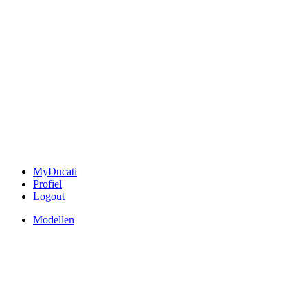
MyDucati
Profiel
Logout
Modellen