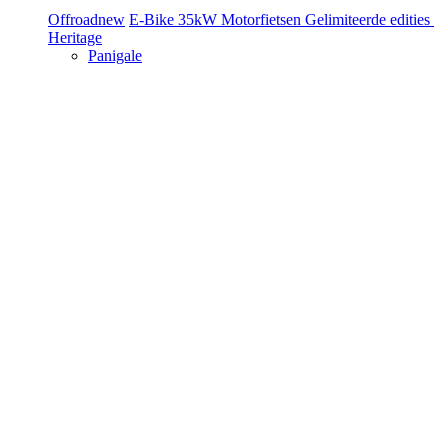
Offroad
new
E-Bike
35kW Motorfietsen
Gelimiteerde edities
Heritage
Panigale