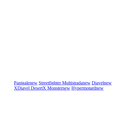
Panigale
new
Streetfighter
Multistrada
new
Diavel
new
XDiavel
DesertX
Monster
new
Hypermotard
new