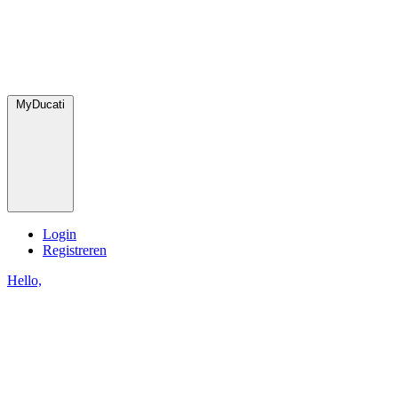
MyDucati
Login
Registreren
Hello,