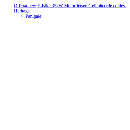
Offroad
new
E-Bike
35kW Motorfietsen
Gelimiteerde edities
Heritage
Panigale