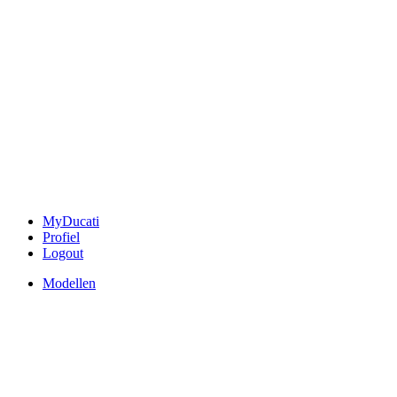
MyDucati
Profiel
Logout
Modellen