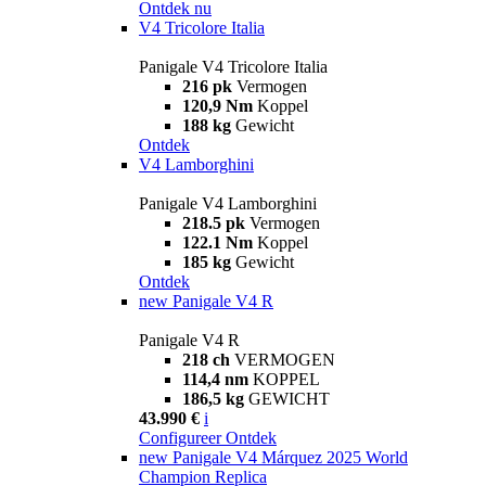
Ontdek nu
V4 Tricolore Italia
Panigale V4 Tricolore Italia
216 pk
Vermogen
120,9 Nm
Koppel
188 kg
Gewicht
Ontdek
V4 Lamborghini
Panigale V4 Lamborghini
218.5 pk
Vermogen
122.1 Nm
Koppel
185 kg
Gewicht
Ontdek
new
Panigale V4 R
Panigale V4 R
218 ch
VERMOGEN
114,4 nm
KOPPEL
186,5 kg
GEWICHT
43.990 €
i
Configureer
Ontdek
new
Panigale V4 Márquez 2025 World
Champion Replica