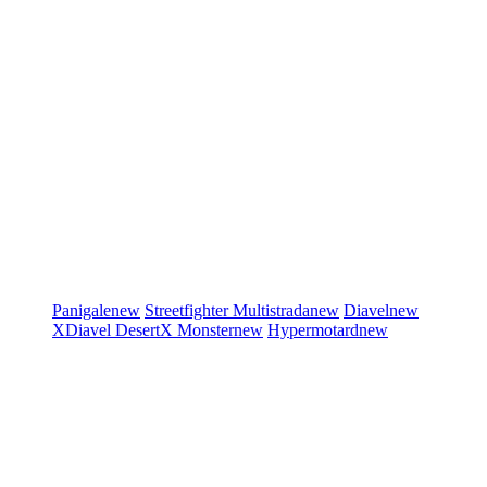
Panigale
new
Streetfighter
Multistrada
new
Diavel
new
XDiavel
DesertX
Monster
new
Hypermotard
new