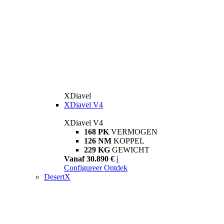
XDiavel
XDiavel V4
XDiavel V4
168 PK
VERMOGEN
126 NM
KOPPEL
229 KG
GEWICHT
Vanaf 30.890 €
i
Configureer
Ontdek
DesertX