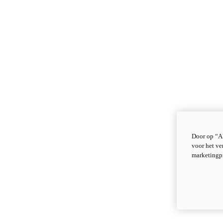
Door op “Al
voor het ve
marketingp