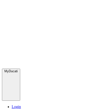
MyDucati
Login