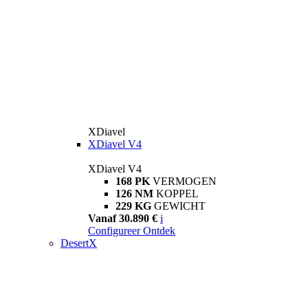
XDiavel
XDiavel V4
XDiavel V4
168 PK
VERMOGEN
126 NM
KOPPEL
229 KG
GEWICHT
Vanaf 30.890 €
i
Configureer
Ontdek
DesertX