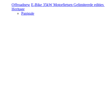
Offroad
new
E-Bike
35kW Motorfietsen
Gelimiteerde edities
Heritage
Panigale