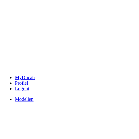
MyDucati
Profiel
Logout
Modellen