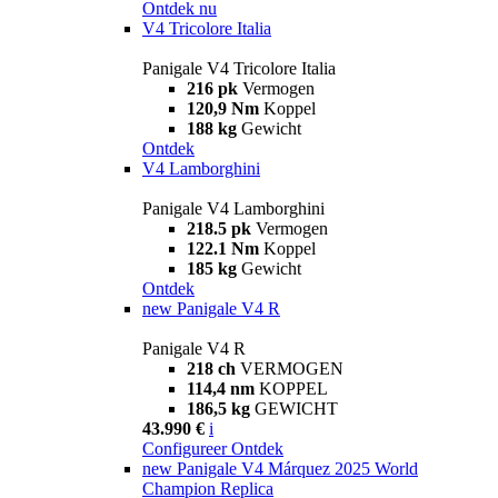
Ontdek nu
V4 Tricolore Italia
Panigale V4 Tricolore Italia
216 pk
Vermogen
120,9 Nm
Koppel
188 kg
Gewicht
Ontdek
V4 Lamborghini
Panigale V4 Lamborghini
218.5 pk
Vermogen
122.1 Nm
Koppel
185 kg
Gewicht
Ontdek
new
Panigale V4 R
Panigale V4 R
218 ch
VERMOGEN
114,4 nm
KOPPEL
186,5 kg
GEWICHT
43.990 €
i
Configureer
Ontdek
new
Panigale V4 Márquez 2025 World
Champion Replica