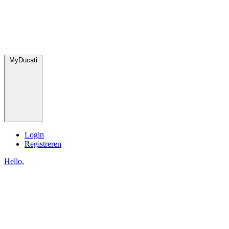
MyDucati
Login
Registreren
Hello,