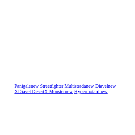
Panigale
new
Streetfighter
Multistrada
new
Diavel
new
XDiavel
DesertX
Monster
new
Hypermotard
new