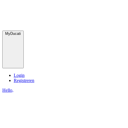
MyDucati
Login
Registreren
Hello,