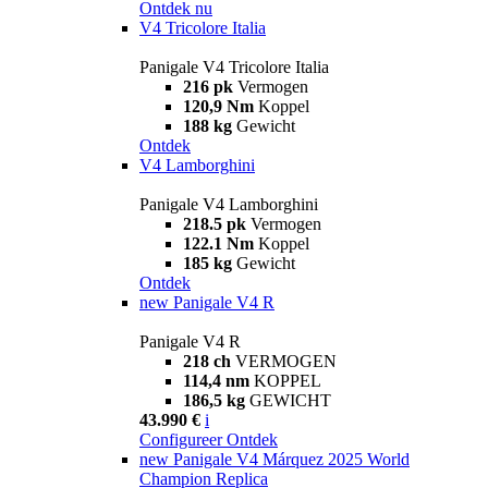
Ontdek nu
V4 Tricolore Italia
Panigale V4 Tricolore Italia
216 pk
Vermogen
120,9 Nm
Koppel
188 kg
Gewicht
Ontdek
V4 Lamborghini
Panigale V4 Lamborghini
218.5 pk
Vermogen
122.1 Nm
Koppel
185 kg
Gewicht
Ontdek
new
Panigale V4 R
Panigale V4 R
218 ch
VERMOGEN
114,4 nm
KOPPEL
186,5 kg
GEWICHT
43.990 €
i
Configureer
Ontdek
new
Panigale V4 Márquez 2025 World
Champion Replica