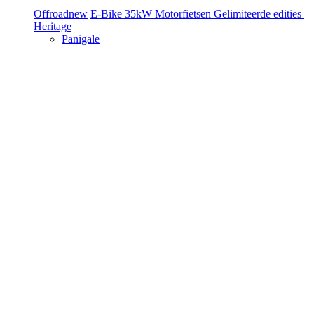
Offroad
new
E-Bike
35kW Motorfietsen
Gelimiteerde edities
Heritage
Panigale