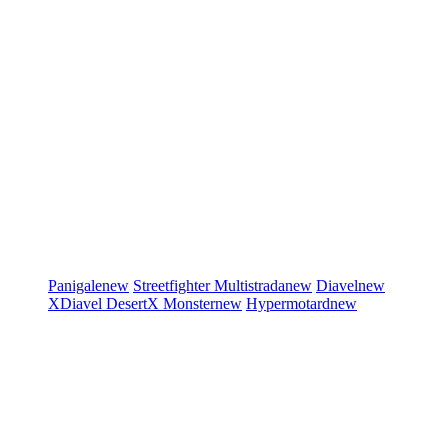
Panigale
new
Streetfighter
Multistrada
new
Diavel
new
XDiavel
DesertX
Monster
new
Hypermotard
new