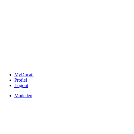
MyDucati
Profiel
Logout
Modellen