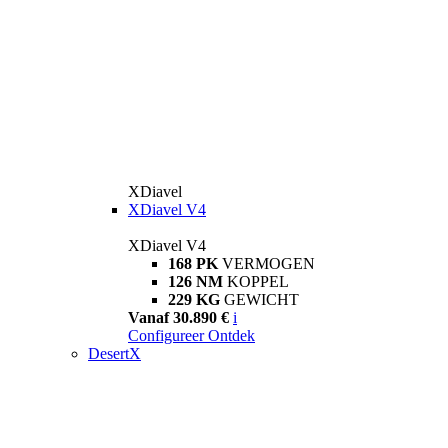
XDiavel
XDiavel V4
XDiavel V4
168 PK
VERMOGEN
126 NM
KOPPEL
229 KG
GEWICHT
Vanaf 30.890 €
i
Configureer
Ontdek
DesertX