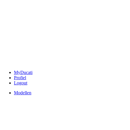
MyDucati
Profiel
Logout
Modellen