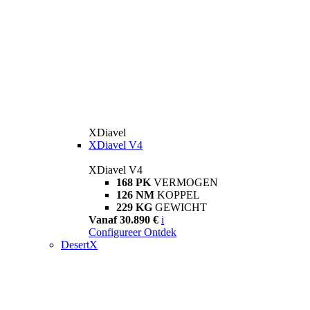
XDiavel
XDiavel V4
XDiavel V4
168 PK
VERMOGEN
126 NM
KOPPEL
229 KG
GEWICHT
Vanaf 30.890 €
i
Configureer
Ontdek
DesertX