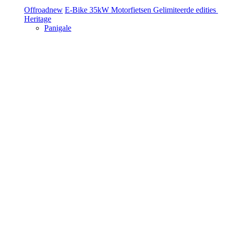
Offroad
new
E-Bike
35kW Motorfietsen
Gelimiteerde edities
Heritage
Panigale