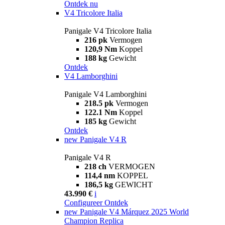
Ontdek nu
V4 Tricolore Italia
Panigale V4 Tricolore Italia
216 pk
Vermogen
120,9 Nm
Koppel
188 kg
Gewicht
Ontdek
V4 Lamborghini
Panigale V4 Lamborghini
218.5 pk
Vermogen
122.1 Nm
Koppel
185 kg
Gewicht
Ontdek
new
Panigale V4 R
Panigale V4 R
218 ch
VERMOGEN
114,4 nm
KOPPEL
186,5 kg
GEWICHT
43.990 €
i
Configureer
Ontdek
new
Panigale V4 Márquez 2025 World
Champion Replica