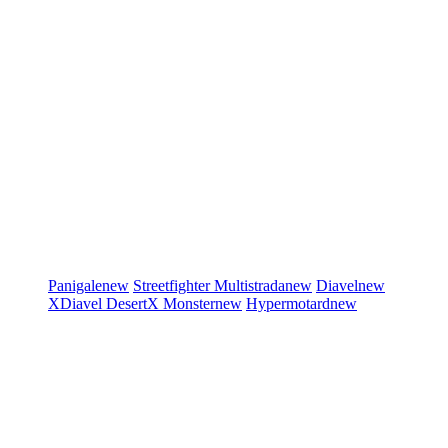
Panigale
new
Streetfighter
Multistrada
new
Diavel
new
XDiavel
DesertX
Monster
new
Hypermotard
new