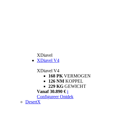
XDiavel
XDiavel V4
XDiavel V4
168 PK
VERMOGEN
126 NM
KOPPEL
229 KG
GEWICHT
Vanaf 30.890 €
i
Configureer
Ontdek
DesertX