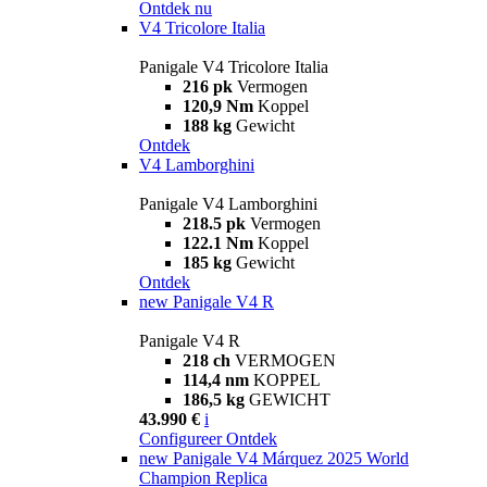
Ontdek nu
V4 Tricolore Italia
Panigale V4 Tricolore Italia
216 pk
Vermogen
120,9 Nm
Koppel
188 kg
Gewicht
Ontdek
V4 Lamborghini
Panigale V4 Lamborghini
218.5 pk
Vermogen
122.1 Nm
Koppel
185 kg
Gewicht
Ontdek
new
Panigale V4 R
Panigale V4 R
218 ch
VERMOGEN
114,4 nm
KOPPEL
186,5 kg
GEWICHT
43.990 €
i
Configureer
Ontdek
new
Panigale V4 Márquez 2025 World
Champion Replica