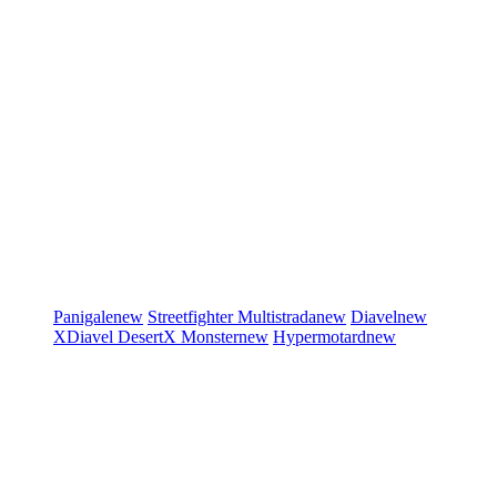
Panigale
new
Streetfighter
Multistrada
new
Diavel
new
XDiavel
DesertX
Monster
new
Hypermotard
new