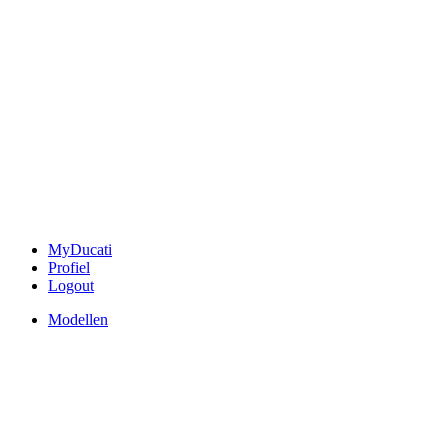
MyDucati
Profiel
Logout
Modellen