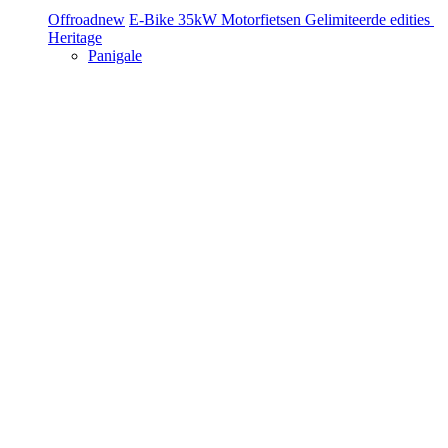
Offroad
new
E-Bike
35kW Motorfietsen
Gelimiteerde edities
Heritage
Panigale