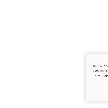
Door op “Al
voor het ve
marketingp