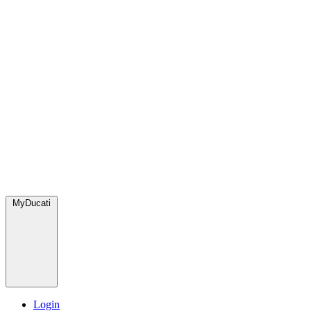
MyDucati
Login