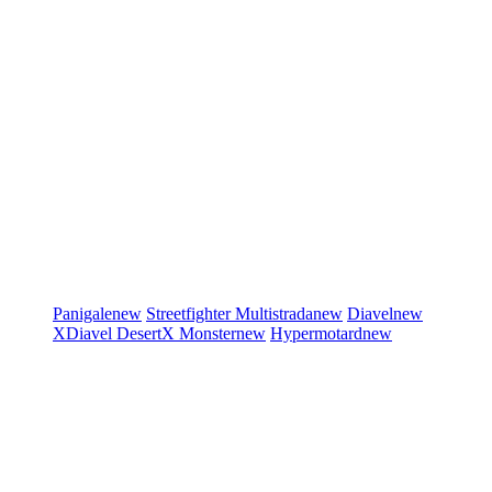
Panigale
new
Streetfighter
Multistrada
new
Diavel
new
XDiavel
DesertX
Monster
new
Hypermotard
new