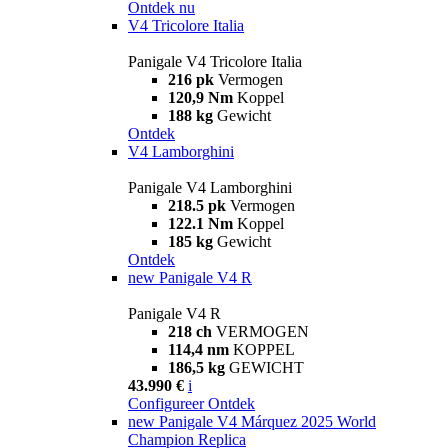
Ontdek nu
V4 Tricolore Italia
Panigale V4 Tricolore Italia
216 pk
Vermogen
120,9 Nm
Koppel
188 kg
Gewicht
Ontdek
V4 Lamborghini
Panigale V4 Lamborghini
218.5 pk
Vermogen
122.1 Nm
Koppel
185 kg
Gewicht
Ontdek
new
Panigale V4 R
Panigale V4 R
218 ch
VERMOGEN
114,4 nm
KOPPEL
186,5 kg
GEWICHT
43.990 €
i
Configureer
Ontdek
new
Panigale V4 Márquez 2025 World
Champion Replica