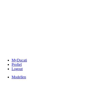
MyDucati
Profiel
Logout
Modellen