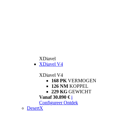
XDiavel
XDiavel V4
XDiavel V4
168 PK
VERMOGEN
126 NM
KOPPEL
229 KG
GEWICHT
Vanaf 30.890 €
i
Configureer
Ontdek
DesertX