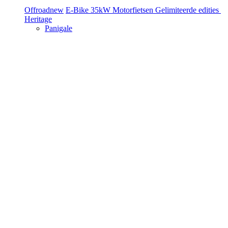
Offroad
new
E-Bike
35kW Motorfietsen
Gelimiteerde edities
Heritage
Panigale