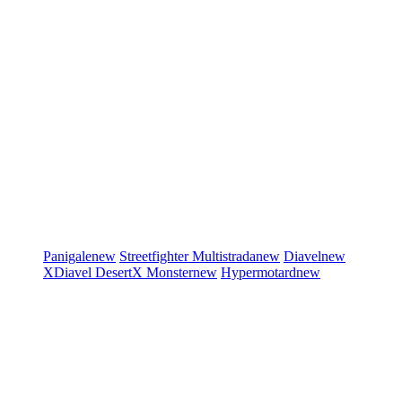
Panigale
new
Streetfighter
Multistrada
new
Diavel
new
XDiavel
DesertX
Monster
new
Hypermotard
new