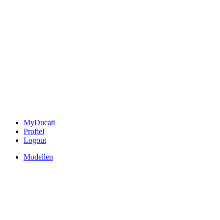
MyDucati
Profiel
Logout
Modellen