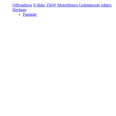
Offroad
new
E-Bike
35kW Motorfietsen
Gelimiteerde edities
Heritage
Panigale