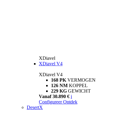
XDiavel
XDiavel V4
XDiavel V4
168 PK
VERMOGEN
126 NM
KOPPEL
229 KG
GEWICHT
Vanaf 30.890 €
i
Configureer
Ontdek
DesertX