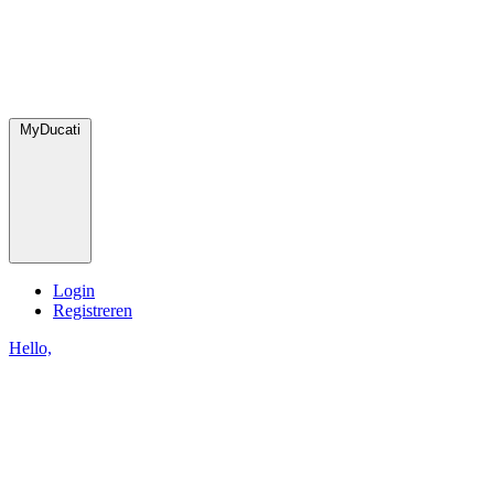
MyDucati
Login
Registreren
Hello,