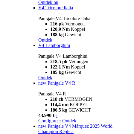
Ontdek nu
V4 Tricolore Italia
Panigale V4 Tricolore Italia
216 pk
Vermogen
120,9 Nm
Koppel
188 kg
Gewicht
Ontdek
V4 Lamborghini
Panigale V4 Lamborghini
218.5 pk
Vermogen
122.1 Nm
Koppel
185 kg
Gewicht
Ontdek
new
Panigale V4 R
Panigale V4 R
218 ch
VERMOGEN
114,4 nm
KOPPEL
186,5 kg
GEWICHT
43.990 €
i
Configureer
Ontdek
new
Panigale V4 Márquez 2025 World
Champion Replica