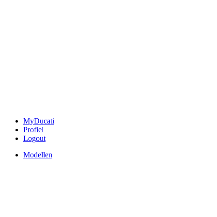
MyDucati
Profiel
Logout
Modellen