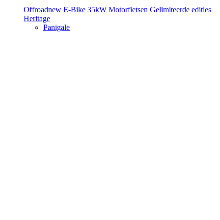
Offroad
new
E-Bike
35kW Motorfietsen
Gelimiteerde edities
Heritage
Panigale