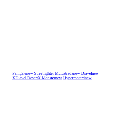
Panigale
new
Streetfighter
Multistrada
new
Diavel
new
XDiavel
DesertX
Monster
new
Hypermotard
new