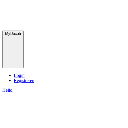
MyDucati
Login
Registreren
Hello,