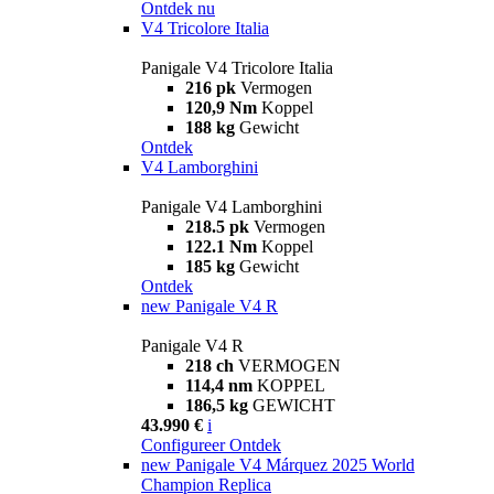
Ontdek nu
V4 Tricolore Italia
Panigale V4 Tricolore Italia
216 pk
Vermogen
120,9 Nm
Koppel
188 kg
Gewicht
Ontdek
V4 Lamborghini
Panigale V4 Lamborghini
218.5 pk
Vermogen
122.1 Nm
Koppel
185 kg
Gewicht
Ontdek
new
Panigale V4 R
Panigale V4 R
218 ch
VERMOGEN
114,4 nm
KOPPEL
186,5 kg
GEWICHT
43.990 €
i
Configureer
Ontdek
new
Panigale V4 Márquez 2025 World
Champion Replica