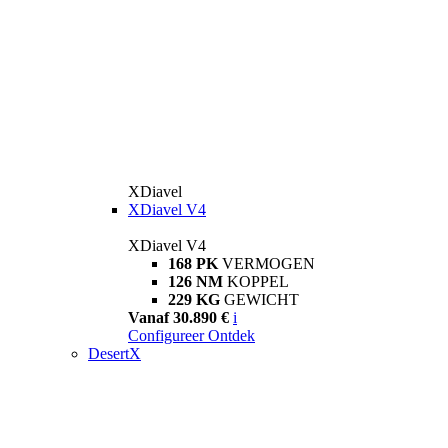
XDiavel
XDiavel V4
XDiavel V4
168 PK
VERMOGEN
126 NM
KOPPEL
229 KG
GEWICHT
Vanaf 30.890 €
i
Configureer
Ontdek
DesertX