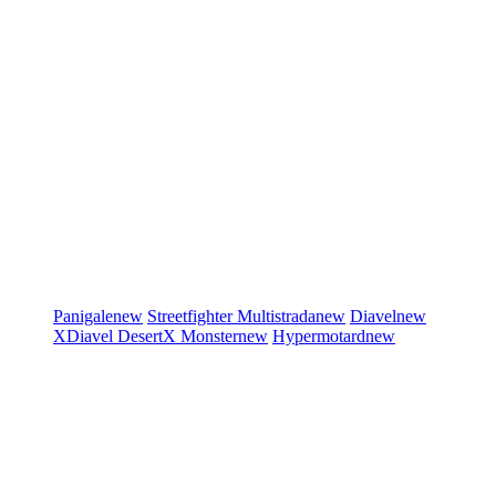
Panigale
new
Streetfighter
Multistrada
new
Diavel
new
XDiavel
DesertX
Monster
new
Hypermotard
new