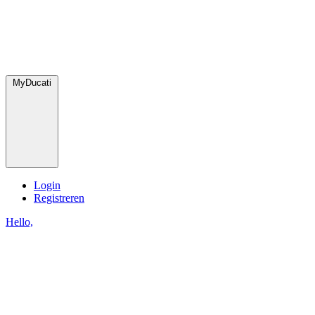
MyDucati
Login
Registreren
Hello,