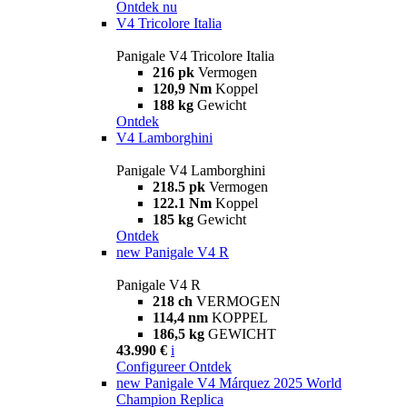
Ontdek nu
V4 Tricolore Italia
Panigale V4 Tricolore Italia
216 pk
Vermogen
120,9 Nm
Koppel
188 kg
Gewicht
Ontdek
V4 Lamborghini
Panigale V4 Lamborghini
218.5 pk
Vermogen
122.1 Nm
Koppel
185 kg
Gewicht
Ontdek
new
Panigale V4 R
Panigale V4 R
218 ch
VERMOGEN
114,4 nm
KOPPEL
186,5 kg
GEWICHT
43.990 €
i
Configureer
Ontdek
new
Panigale V4 Márquez 2025 World
Champion Replica