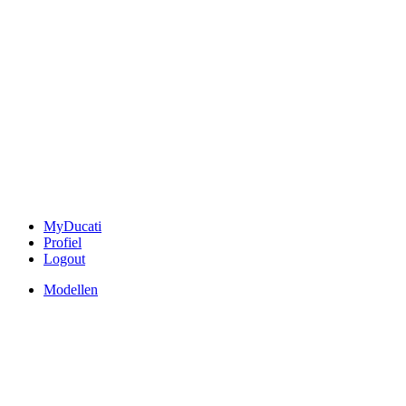
MyDucati
Profiel
Logout
Modellen