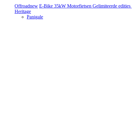
Offroad
new
E-Bike
35kW Motorfietsen
Gelimiteerde edities
Heritage
Panigale