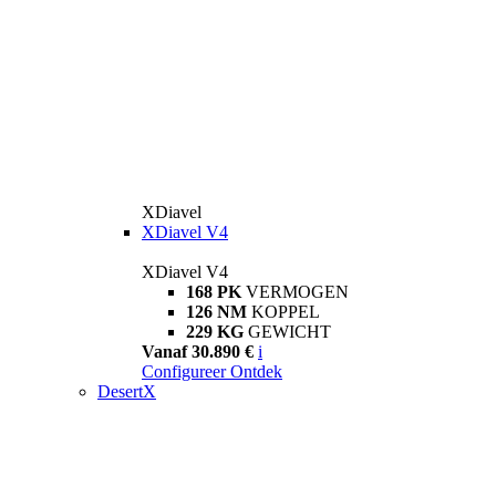
XDiavel
XDiavel V4
XDiavel V4
168 PK
VERMOGEN
126 NM
KOPPEL
229 KG
GEWICHT
Vanaf 30.890 €
i
Configureer
Ontdek
DesertX