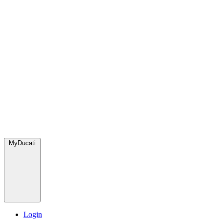
MyDucati
Login