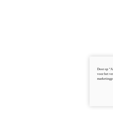
Door op “Al
voor het ve
marketingp