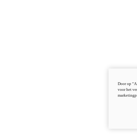
Door op “Al
voor het ve
marketingp