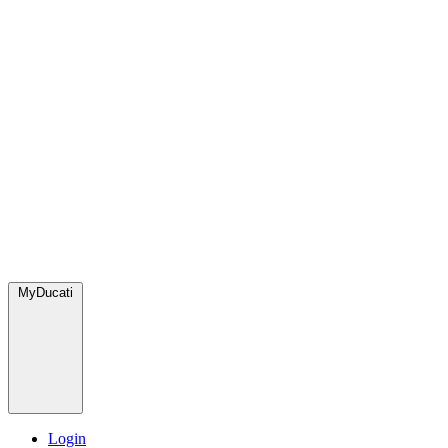
MyDucati
Login