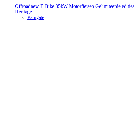
Offroad
new
E-Bike
35kW Motorfietsen
Gelimiteerde edities
Heritage
Panigale