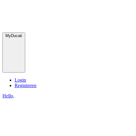
MyDucati
Login
Registreren
Hello,