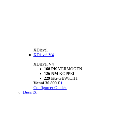
XDiavel
XDiavel V4
XDiavel V4
168 PK
VERMOGEN
126 NM
KOPPEL
229 KG
GEWICHT
Vanaf 30.890 €
i
Configureer
Ontdek
DesertX