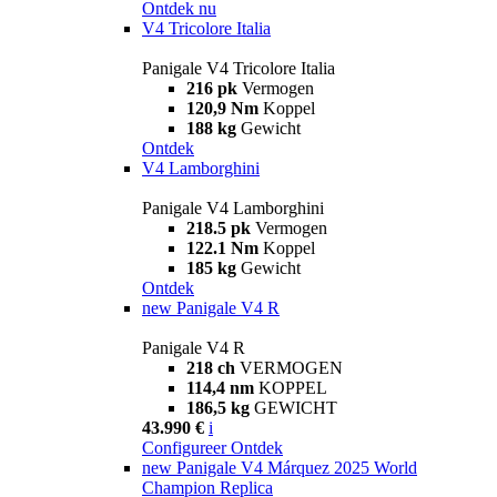
Ontdek nu
V4 Tricolore Italia
Panigale V4 Tricolore Italia
216 pk
Vermogen
120,9 Nm
Koppel
188 kg
Gewicht
Ontdek
V4 Lamborghini
Panigale V4 Lamborghini
218.5 pk
Vermogen
122.1 Nm
Koppel
185 kg
Gewicht
Ontdek
new
Panigale V4 R
Panigale V4 R
218 ch
VERMOGEN
114,4 nm
KOPPEL
186,5 kg
GEWICHT
43.990 €
i
Configureer
Ontdek
new
Panigale V4 Márquez 2025 World
Champion Replica