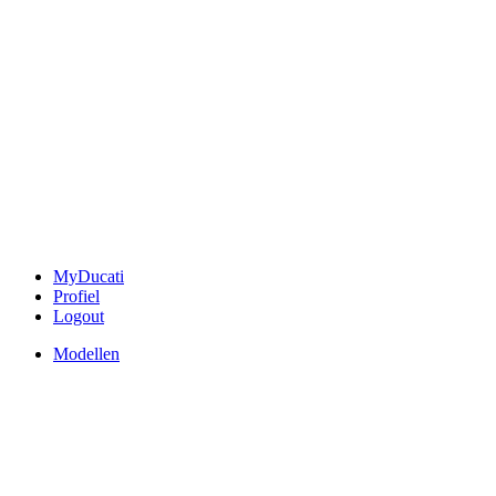
MyDucati
Profiel
Logout
Modellen