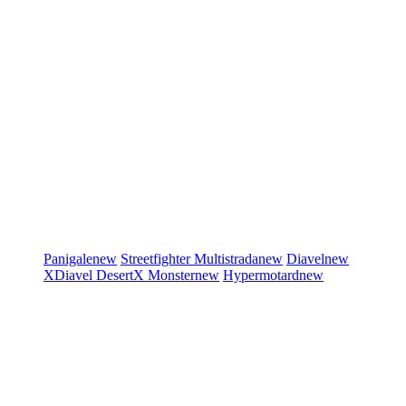
Panigale
new
Streetfighter
Multistrada
new
Diavel
new
XDiavel
DesertX
Monster
new
Hypermotard
new