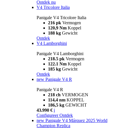
Ontdek nu
V4 Tricolore Italia
Panigale V4 Tricolore Italia
216 pk
Vermogen
120,9 Nm
Koppel
188 kg
Gewicht
Ontdek
V4 Lamborghini
Panigale V4 Lamborghini
218.5 pk
Vermogen
122.1 Nm
Koppel
185 kg
Gewicht
Ontdek
new
Panigale V4 R
Panigale V4 R
218 ch
VERMOGEN
114,4 nm
KOPPEL
186,5 kg
GEWICHT
43.990 €
i
Configureer
Ontdek
new
Panigale V4 Márquez 2025 World
Champion Replica