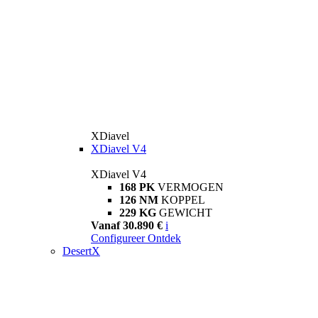
XDiavel
XDiavel V4
XDiavel V4
168 PK
VERMOGEN
126 NM
KOPPEL
229 KG
GEWICHT
Vanaf 30.890 €
i
Configureer
Ontdek
DesertX