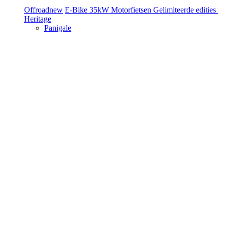
Offroad
new
E-Bike
35kW Motorfietsen
Gelimiteerde edities
Heritage
Panigale