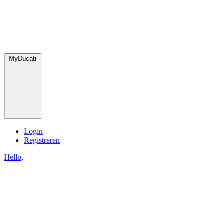
MyDucati
Login
Registreren
Hello,