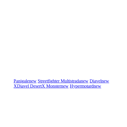
Panigale
new
Streetfighter
Multistrada
new
Diavel
new
XDiavel
DesertX
Monster
new
Hypermotard
new