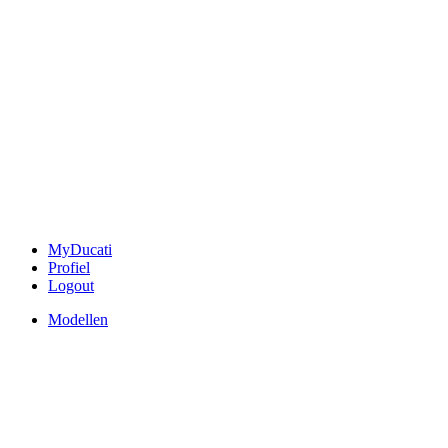
MyDucati
Profiel
Logout
Modellen