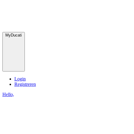
MyDucati
Login
Registreren
Hello,