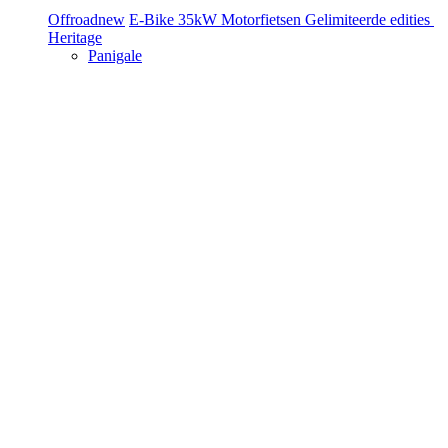
Offroad
new
E-Bike
35kW Motorfietsen
Gelimiteerde edities
Heritage
Panigale