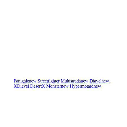
Panigale
new
Streetfighter
Multistrada
new
Diavel
new
XDiavel
DesertX
Monster
new
Hypermotard
new