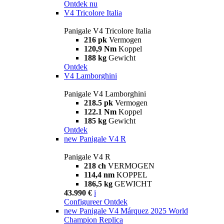
Ontdek nu
V4 Tricolore Italia
Panigale V4 Tricolore Italia
216 pk
Vermogen
120,9 Nm
Koppel
188 kg
Gewicht
Ontdek
V4 Lamborghini
Panigale V4 Lamborghini
218.5 pk
Vermogen
122.1 Nm
Koppel
185 kg
Gewicht
Ontdek
new
Panigale V4 R
Panigale V4 R
218 ch
VERMOGEN
114,4 nm
KOPPEL
186,5 kg
GEWICHT
43.990 €
i
Configureer
Ontdek
new
Panigale V4 Márquez 2025 World
Champion Replica