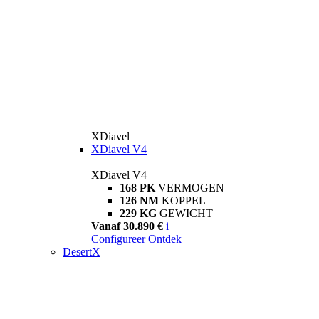
XDiavel
XDiavel V4
XDiavel V4
168 PK
VERMOGEN
126 NM
KOPPEL
229 KG
GEWICHT
Vanaf 30.890 €
i
Configureer
Ontdek
DesertX