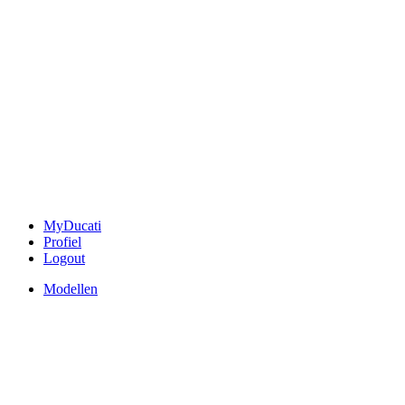
MyDucati
Profiel
Logout
Modellen