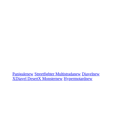
Panigale
new
Streetfighter
Multistrada
new
Diavel
new
XDiavel
DesertX
Monster
new
Hypermotard
new