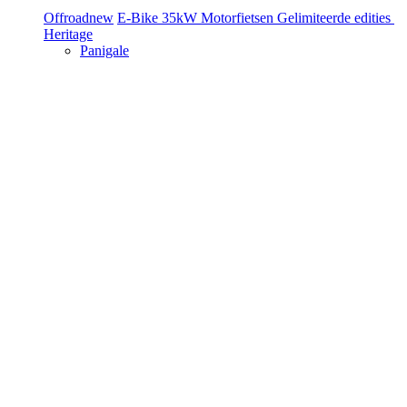
Offroad
new
E-Bike
35kW Motorfietsen
Gelimiteerde edities
Heritage
Panigale