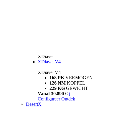
XDiavel
XDiavel V4
XDiavel V4
168 PK
VERMOGEN
126 NM
KOPPEL
229 KG
GEWICHT
Vanaf 30.890 €
i
Configureer
Ontdek
DesertX