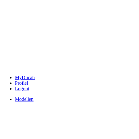
MyDucati
Profiel
Logout
Modellen