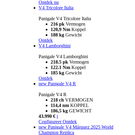
Ontdek nu
V4 Tricolore Italia
Panigale V4 Tricolore Italia
216 pk
Vermogen
120,9 Nm
Koppel
188 kg
Gewicht
Ontdek
V4 Lamborghini
Panigale V4 Lamborghini
218.5 pk
Vermogen
122.1 Nm
Koppel
185 kg
Gewicht
Ontdek
new
Panigale V4 R
Panigale V4 R
218 ch
VERMOGEN
114,4 nm
KOPPEL
186,5 kg
GEWICHT
43.990 €
i
Configureer
Ontdek
new
Panigale V4 Márquez 2025 World
Champion Replica