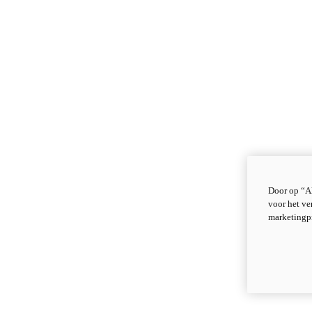
Door op “Al
voor het ve
marketingp