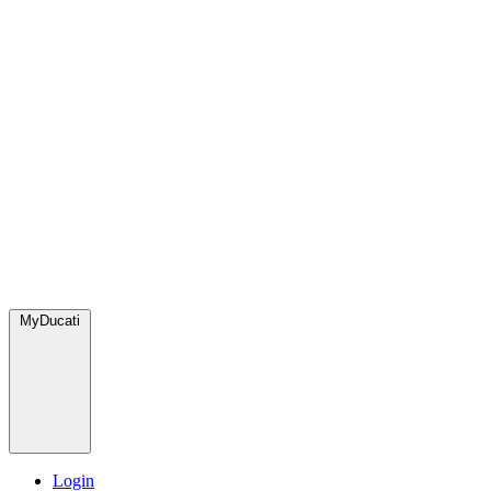
MyDucati
Login