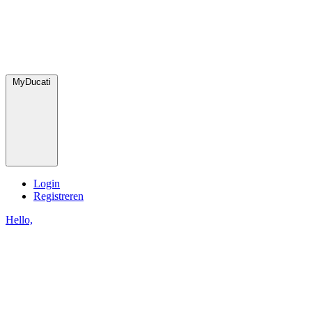
MyDucati
Login
Registreren
Hello,