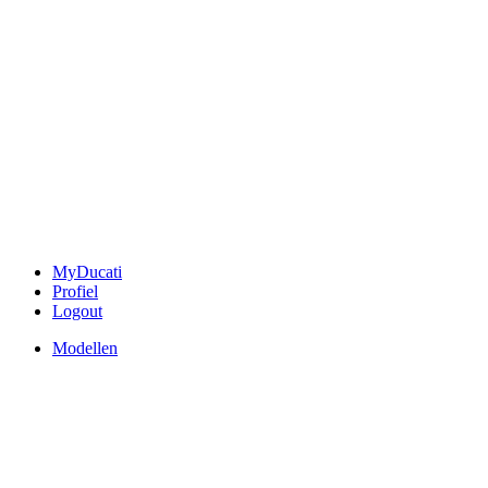
MyDucati
Profiel
Logout
Modellen