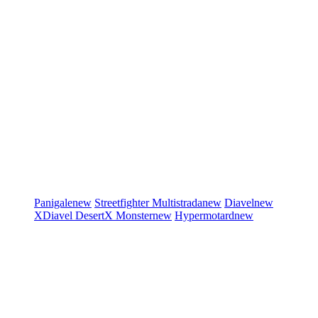
Panigale
new
Streetfighter
Multistrada
new
Diavel
new
XDiavel
DesertX
Monster
new
Hypermotard
new