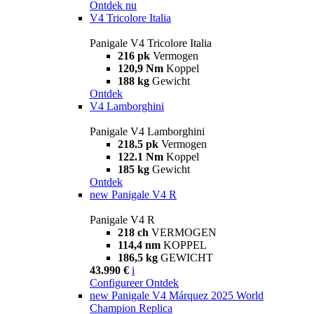
Ontdek nu
V4 Tricolore Italia
Panigale V4 Tricolore Italia
216 pk
Vermogen
120,9 Nm
Koppel
188 kg
Gewicht
Ontdek
V4 Lamborghini
Panigale V4 Lamborghini
218.5 pk
Vermogen
122.1 Nm
Koppel
185 kg
Gewicht
Ontdek
new
Panigale V4 R
Panigale V4 R
218 ch
VERMOGEN
114,4 nm
KOPPEL
186,5 kg
GEWICHT
43.990 €
i
Configureer
Ontdek
new
Panigale V4 Márquez 2025 World
Champion Replica