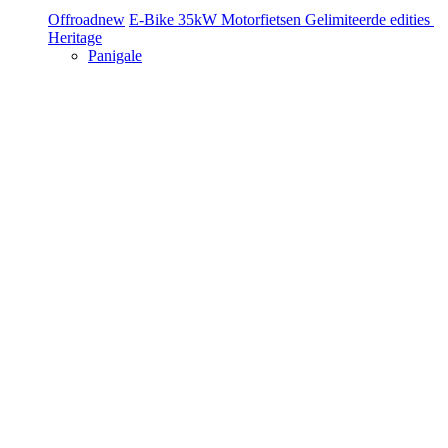
Offroad
new
E-Bike
35kW Motorfietsen
Gelimiteerde edities
Heritage
Panigale