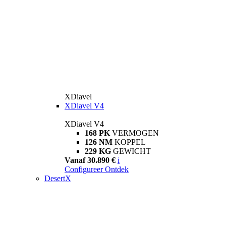
XDiavel
XDiavel V4
XDiavel V4
168 PK
VERMOGEN
126 NM
KOPPEL
229 KG
GEWICHT
Vanaf 30.890 €
i
Configureer
Ontdek
DesertX