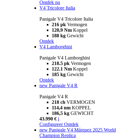
Ontdek nu
V4 Tricolore Italia
Panigale V4 Tricolore Italia
216 pk
Vermogen
120,9 Nm
Koppel
188 kg
Gewicht
Ontdek
V4 Lamborghini
Panigale V4 Lamborghini
218.5 pk
Vermogen
122.1 Nm
Koppel
185 kg
Gewicht
Ontdek
new
Panigale V4 R
Panigale V4 R
218 ch
VERMOGEN
114,4 nm
KOPPEL
186,5 kg
GEWICHT
43.990 €
i
Configureer
Ontdek
new
Panigale V4 Márquez 2025 World
Champion Replica