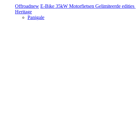
Offroad
new
E-Bike
35kW Motorfietsen
Gelimiteerde edities
Heritage
Panigale