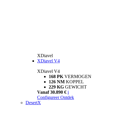
XDiavel
XDiavel V4
XDiavel V4
168 PK
VERMOGEN
126 NM
KOPPEL
229 KG
GEWICHT
Vanaf 30.890 €
i
Configureer
Ontdek
DesertX