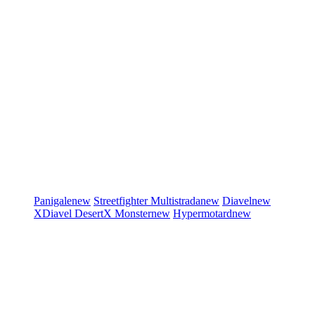
Panigale
new
Streetfighter
Multistrada
new
Diavel
new
XDiavel
DesertX
Monster
new
Hypermotard
new