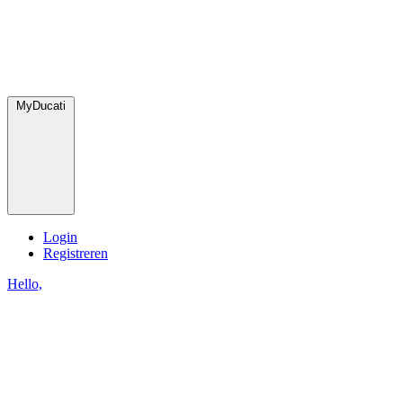
MyDucati
Login
Registreren
Hello,