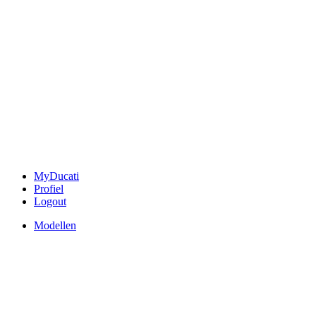
MyDucati
Profiel
Logout
Modellen