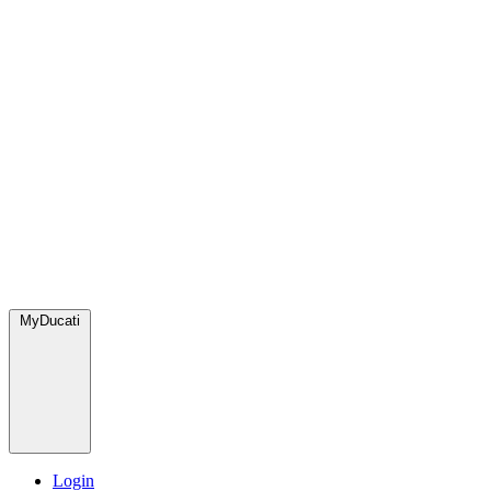
MyDucati
Login