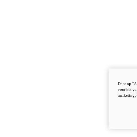
Door op “Al
voor het ve
marketingp