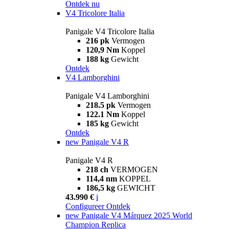
Ontdek nu
V4 Tricolore Italia
Panigale V4 Tricolore Italia
216 pk
Vermogen
120,9 Nm
Koppel
188 kg
Gewicht
Ontdek
V4 Lamborghini
Panigale V4 Lamborghini
218.5 pk
Vermogen
122.1 Nm
Koppel
185 kg
Gewicht
Ontdek
new
Panigale V4 R
Panigale V4 R
218 ch
VERMOGEN
114,4 nm
KOPPEL
186,5 kg
GEWICHT
43.990 €
i
Configureer
Ontdek
new
Panigale V4 Márquez 2025 World
Champion Replica