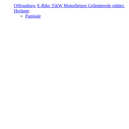
Offroad
new
E-Bike
35kW Motorfietsen
Gelimiteerde edities
Heritage
Panigale