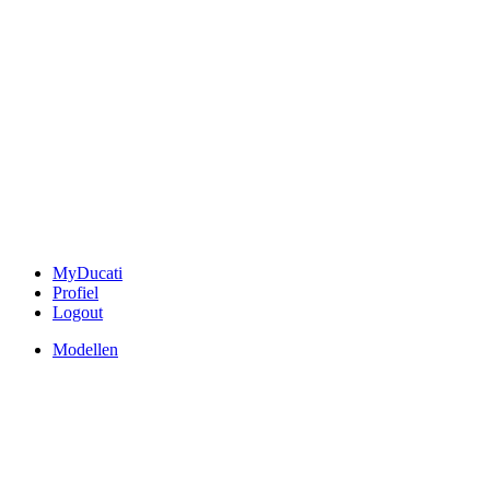
MyDucati
Profiel
Logout
Modellen