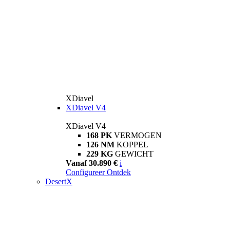
XDiavel
XDiavel V4
XDiavel V4
168 PK
VERMOGEN
126 NM
KOPPEL
229 KG
GEWICHT
Vanaf 30.890 €
i
Configureer
Ontdek
DesertX