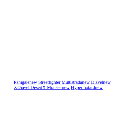
Panigale
new
Streetfighter
Multistrada
new
Diavel
new
XDiavel
DesertX
Monster
new
Hypermotard
new