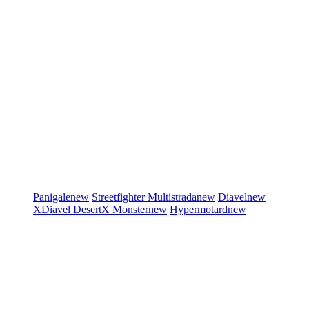
Panigale
new
Streetfighter
Multistrada
new
Diavel
new
XDiavel
DesertX
Monster
new
Hypermotard
new