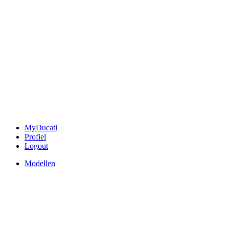
MyDucati
Profiel
Logout
Modellen