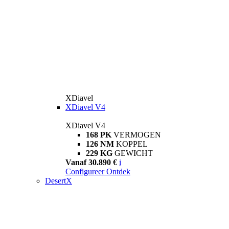
XDiavel
XDiavel V4
XDiavel V4
168 PK
VERMOGEN
126 NM
KOPPEL
229 KG
GEWICHT
Vanaf 30.890 €
i
Configureer
Ontdek
DesertX