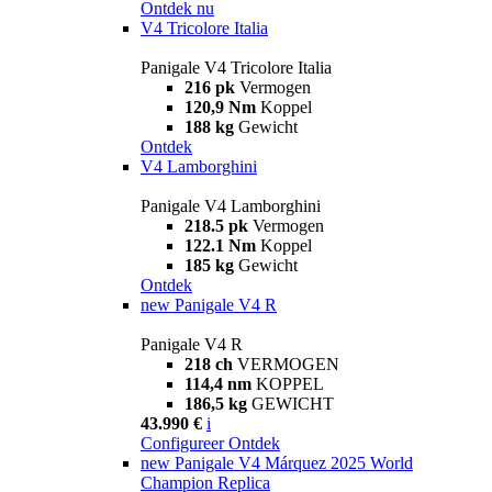
Ontdek nu
V4 Tricolore Italia
Panigale V4 Tricolore Italia
216 pk
Vermogen
120,9 Nm
Koppel
188 kg
Gewicht
Ontdek
V4 Lamborghini
Panigale V4 Lamborghini
218.5 pk
Vermogen
122.1 Nm
Koppel
185 kg
Gewicht
Ontdek
new
Panigale V4 R
Panigale V4 R
218 ch
VERMOGEN
114,4 nm
KOPPEL
186,5 kg
GEWICHT
43.990 €
i
Configureer
Ontdek
new
Panigale V4 Márquez 2025 World
Champion Replica