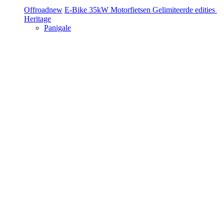
Offroad
new
E-Bike
35kW Motorfietsen
Gelimiteerde edities
Heritage
Panigale