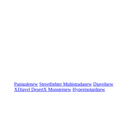
Panigale
new
Streetfighter
Multistrada
new
Diavel
new
XDiavel
DesertX
Monster
new
Hypermotard
new