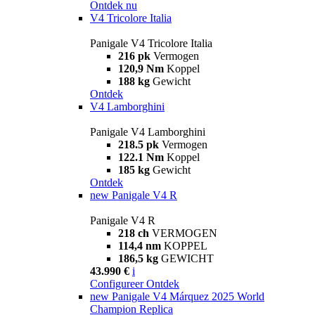
Ontdek nu
V4 Tricolore Italia
Panigale V4 Tricolore Italia
216 pk
Vermogen
120,9 Nm
Koppel
188 kg
Gewicht
Ontdek
V4 Lamborghini
Panigale V4 Lamborghini
218.5 pk
Vermogen
122.1 Nm
Koppel
185 kg
Gewicht
Ontdek
new
Panigale V4 R
Panigale V4 R
218 ch
VERMOGEN
114,4 nm
KOPPEL
186,5 kg
GEWICHT
43.990 €
i
Configureer
Ontdek
new
Panigale V4 Márquez 2025 World
Champion Replica