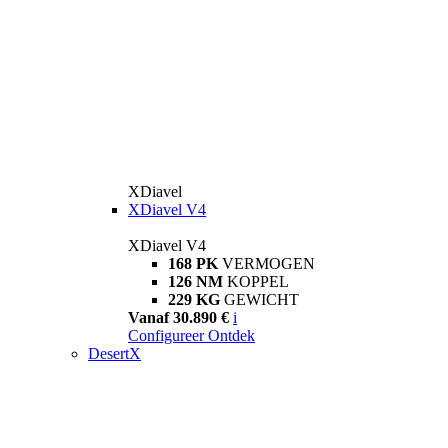
XDiavel
XDiavel V4
XDiavel V4
168 PK
VERMOGEN
126 NM
KOPPEL
229 KG
GEWICHT
Vanaf 30.890 €
i
Configureer
Ontdek
DesertX