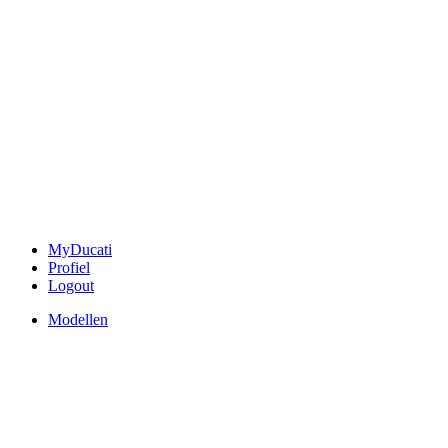
MyDucati
Profiel
Logout
Modellen