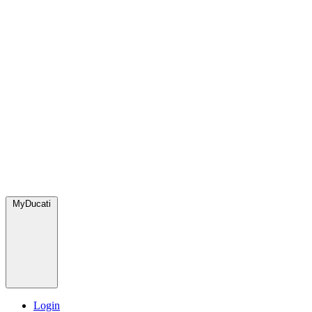
MyDucati
Login