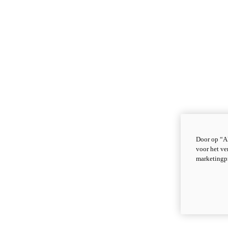
Door op “Al
voor het ve
marketingp