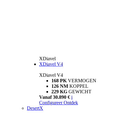
XDiavel
XDiavel V4
XDiavel V4
168 PK
VERMOGEN
126 NM
KOPPEL
229 KG
GEWICHT
Vanaf 30.890 €
i
Configureer
Ontdek
DesertX