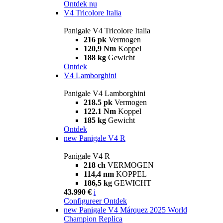
Ontdek nu
V4 Tricolore Italia
Panigale V4 Tricolore Italia
216 pk
Vermogen
120,9 Nm
Koppel
188 kg
Gewicht
Ontdek
V4 Lamborghini
Panigale V4 Lamborghini
218.5 pk
Vermogen
122.1 Nm
Koppel
185 kg
Gewicht
Ontdek
new
Panigale V4 R
Panigale V4 R
218 ch
VERMOGEN
114,4 nm
KOPPEL
186,5 kg
GEWICHT
43.990 €
i
Configureer
Ontdek
new
Panigale V4 Márquez 2025 World
Champion Replica