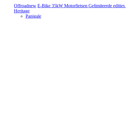
Offroad
new
E-Bike
35kW Motorfietsen
Gelimiteerde edities
Heritage
Panigale