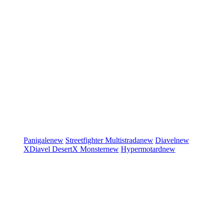
Panigale
new
Streetfighter
Multistrada
new
Diavel
new
XDiavel
DesertX
Monster
new
Hypermotard
new