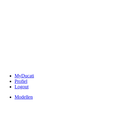
MyDucati
Profiel
Logout
Modellen