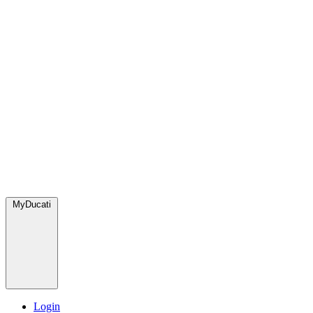
MyDucati
Login