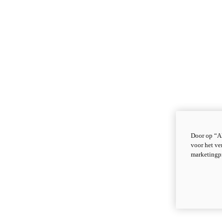
Door op “Al
voor het ve
marketingp