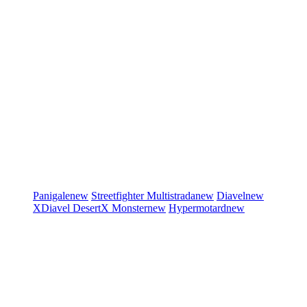
Panigale
new
Streetfighter
Multistrada
new
Diavel
new
XDiavel
DesertX
Monster
new
Hypermotard
new