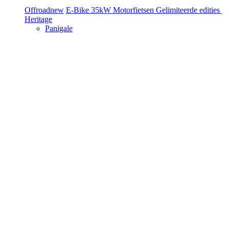
Offroad
new
E-Bike
35kW Motorfietsen
Gelimiteerde edities
Heritage
Panigale