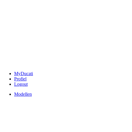
MyDucati
Profiel
Logout
Modellen