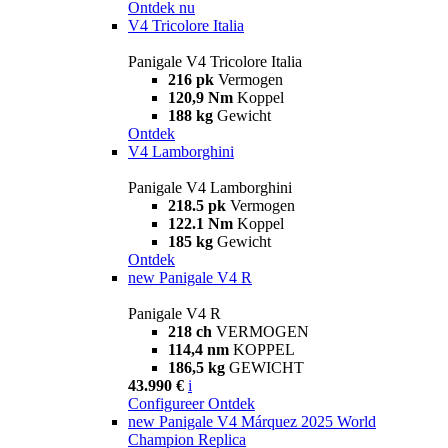
Ontdek nu
V4 Tricolore Italia
Panigale V4 Tricolore Italia
216 pk
Vermogen
120,9 Nm
Koppel
188 kg
Gewicht
Ontdek
V4 Lamborghini
Panigale V4 Lamborghini
218.5 pk
Vermogen
122.1 Nm
Koppel
185 kg
Gewicht
Ontdek
new
Panigale V4 R
Panigale V4 R
218 ch
VERMOGEN
114,4 nm
KOPPEL
186,5 kg
GEWICHT
43.990 €
i
Configureer
Ontdek
new
Panigale V4 Márquez 2025 World
Champion Replica