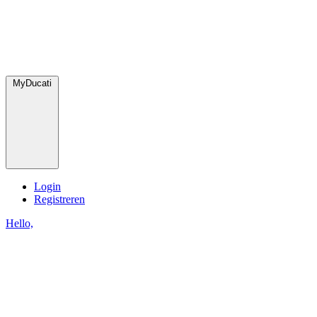
MyDucati
Login
Registreren
Hello,