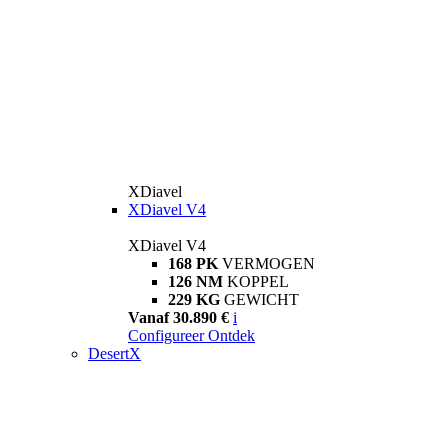
XDiavel
XDiavel V4
XDiavel V4
168 PK
VERMOGEN
126 NM
KOPPEL
229 KG
GEWICHT
Vanaf 30.890 €
i
Configureer
Ontdek
DesertX