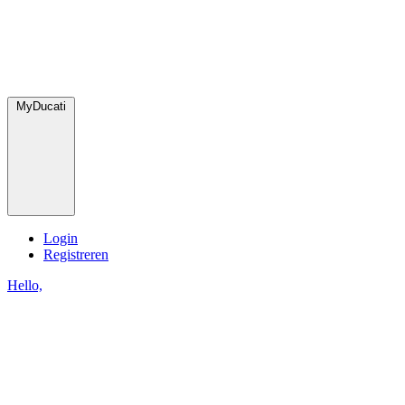
MyDucati
Login
Registreren
Hello,