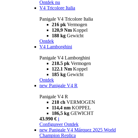
Ontdek nu
V4 Tricolore Italia
Panigale V4 Tricolore Italia
216 pk
Vermogen
120,9 Nm
Koppel
188 kg
Gewicht
Ontdek
V4 Lamborghini
Panigale V4 Lamborghini
218.5 pk
Vermogen
122.1 Nm
Koppel
185 kg
Gewicht
Ontdek
new
Panigale V4 R
Panigale V4 R
218 ch
VERMOGEN
114,4 nm
KOPPEL
186,5 kg
GEWICHT
43.990 €
i
Configureer
Ontdek
new
Panigale V4 Márquez 2025 World
Champion Replica