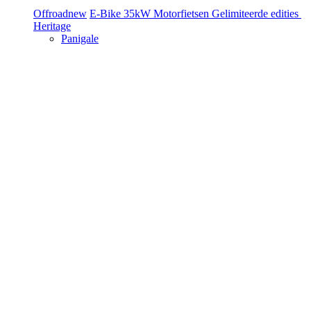
Offroad
new
E-Bike
35kW Motorfietsen
Gelimiteerde edities
Heritage
Panigale