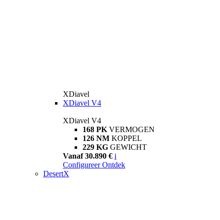
XDiavel
XDiavel V4
XDiavel V4
168 PK
VERMOGEN
126 NM
KOPPEL
229 KG
GEWICHT
Vanaf 30.890 €
i
Configureer
Ontdek
DesertX