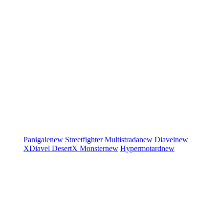
Panigale
new
Streetfighter
Multistrada
new
Diavel
new
XDiavel
DesertX
Monster
new
Hypermotard
new