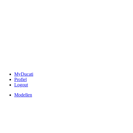
MyDucati
Profiel
Logout
Modellen