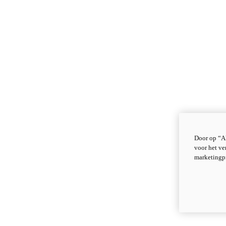
Door op “Al
voor het ve
marketingp