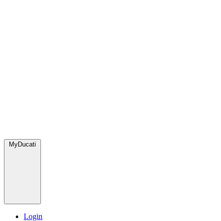
MyDucati
Login