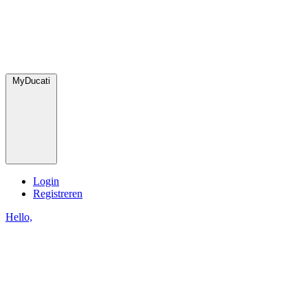
MyDucati
Login
Registreren
Hello,