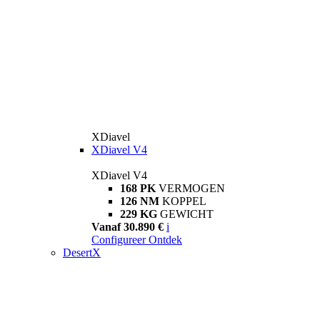
XDiavel
XDiavel V4
XDiavel V4
168 PK
VERMOGEN
126 NM
KOPPEL
229 KG
GEWICHT
Vanaf 30.890 €
i
Configureer
Ontdek
DesertX