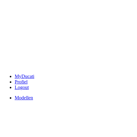
MyDucati
Profiel
Logout
Modellen