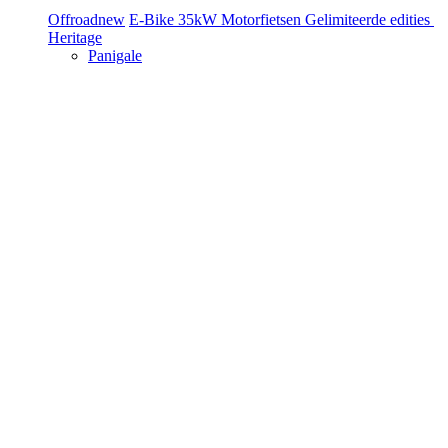
Offroad
new
E-Bike
35kW Motorfietsen
Gelimiteerde edities
Heritage
Panigale