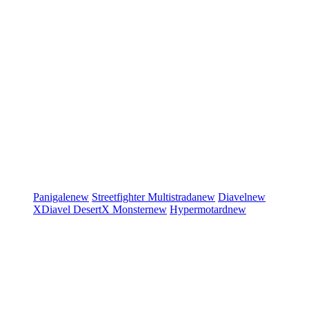
Panigale
new
Streetfighter
Multistrada
new
Diavel
new
XDiavel
DesertX
Monster
new
Hypermotard
new