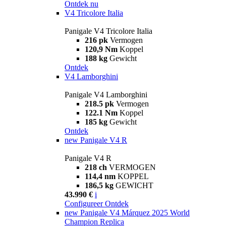
Ontdek nu
V4 Tricolore Italia
Panigale V4 Tricolore Italia
216 pk
Vermogen
120,9 Nm
Koppel
188 kg
Gewicht
Ontdek
V4 Lamborghini
Panigale V4 Lamborghini
218.5 pk
Vermogen
122.1 Nm
Koppel
185 kg
Gewicht
Ontdek
new
Panigale V4 R
Panigale V4 R
218 ch
VERMOGEN
114,4 nm
KOPPEL
186,5 kg
GEWICHT
43.990 €
i
Configureer
Ontdek
new
Panigale V4 Márquez 2025 World
Champion Replica