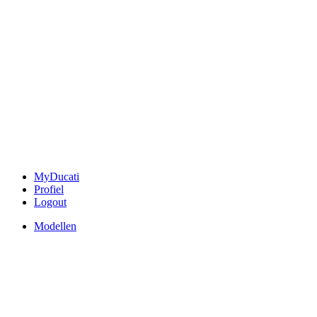
MyDucati
Profiel
Logout
Modellen