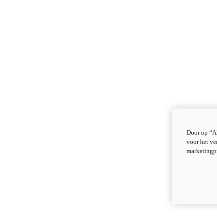
Door op “Al
voor het ve
marketingp