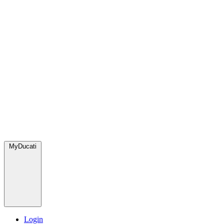
MyDucati
Login