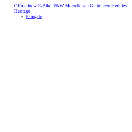
Offroad
new
E-Bike
35kW Motorfietsen
Gelimiteerde edities
Heritage
Panigale