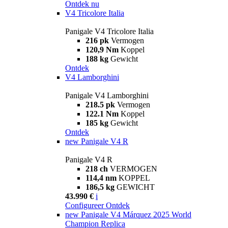
Ontdek nu
V4 Tricolore Italia
Panigale V4 Tricolore Italia
216 pk
Vermogen
120,9 Nm
Koppel
188 kg
Gewicht
Ontdek
V4 Lamborghini
Panigale V4 Lamborghini
218.5 pk
Vermogen
122.1 Nm
Koppel
185 kg
Gewicht
Ontdek
new
Panigale V4 R
Panigale V4 R
218 ch
VERMOGEN
114,4 nm
KOPPEL
186,5 kg
GEWICHT
43.990 €
i
Configureer
Ontdek
new
Panigale V4 Márquez 2025 World
Champion Replica