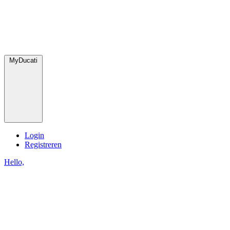
MyDucati
Login
Registreren
Hello,