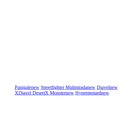
Panigale
new
Streetfighter
Multistrada
new
Diavel
new
XDiavel
DesertX
Monster
new
Hypermotard
new