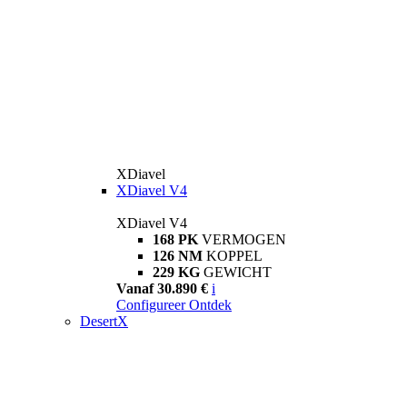
XDiavel
XDiavel V4
XDiavel V4
168 PK
VERMOGEN
126 NM
KOPPEL
229 KG
GEWICHT
Vanaf 30.890 €
i
Configureer
Ontdek
DesertX