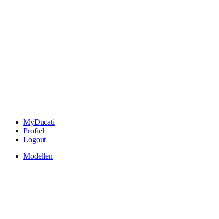
MyDucati
Profiel
Logout
Modellen