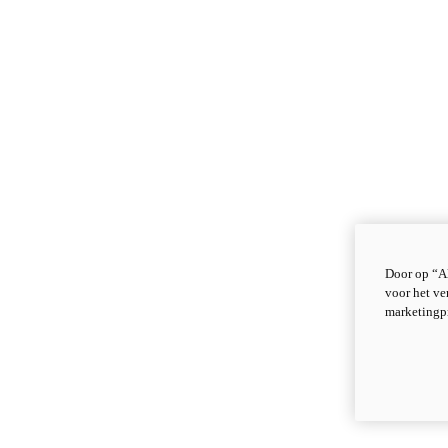
Door op “Al
voor het ve
marketingp