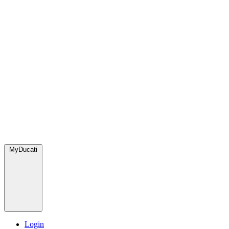
MyDucati
Login