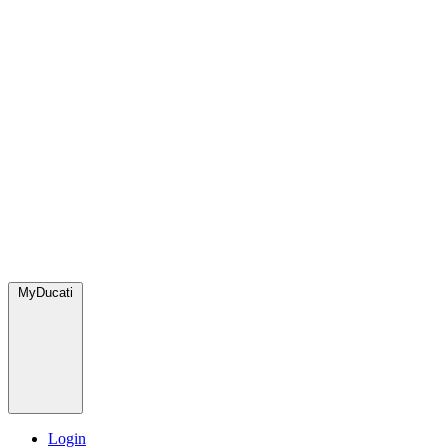
MyDucati
Login