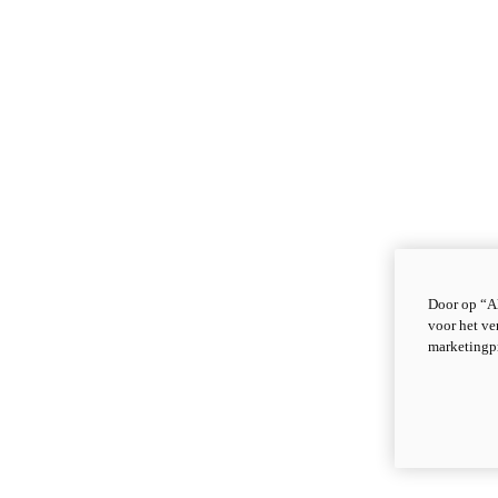
Door op “Al
voor het ve
marketingp