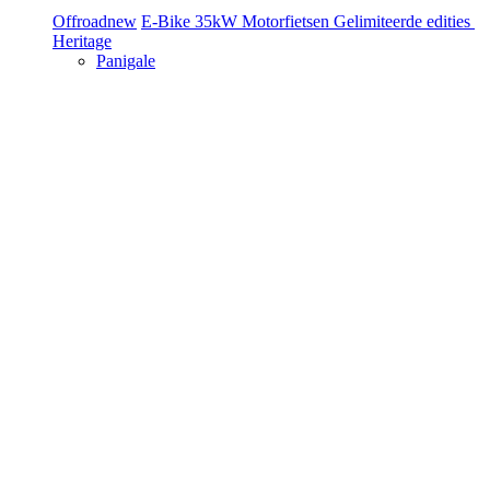
Offroad
new
E-Bike
35kW Motorfietsen
Gelimiteerde edities
Heritage
Panigale