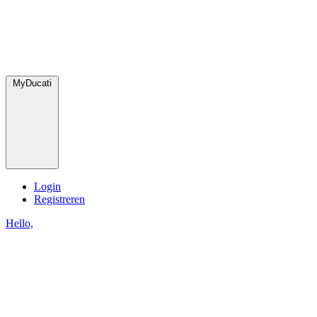
MyDucati
Login
Registreren
Hello,