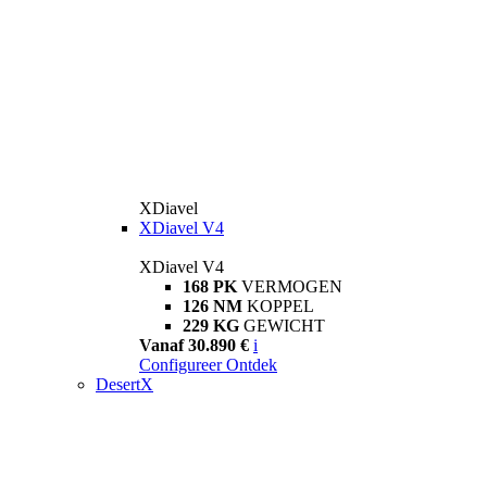
XDiavel
XDiavel V4
XDiavel V4
168 PK
VERMOGEN
126 NM
KOPPEL
229 KG
GEWICHT
Vanaf 30.890 €
i
Configureer
Ontdek
DesertX