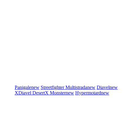
Panigale
new
Streetfighter
Multistrada
new
Diavel
new
XDiavel
DesertX
Monster
new
Hypermotard
new