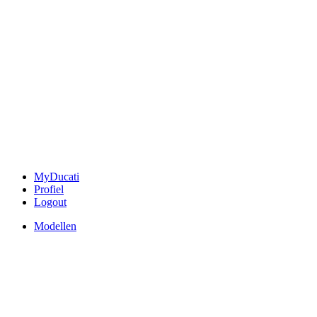
MyDucati
Profiel
Logout
Modellen