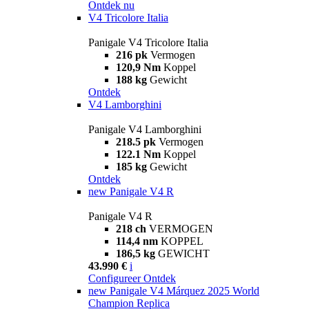
Ontdek nu
V4 Tricolore Italia
Panigale V4 Tricolore Italia
216 pk
Vermogen
120,9 Nm
Koppel
188 kg
Gewicht
Ontdek
V4 Lamborghini
Panigale V4 Lamborghini
218.5 pk
Vermogen
122.1 Nm
Koppel
185 kg
Gewicht
Ontdek
new
Panigale V4 R
Panigale V4 R
218 ch
VERMOGEN
114,4 nm
KOPPEL
186,5 kg
GEWICHT
43.990 €
i
Configureer
Ontdek
new
Panigale V4 Márquez 2025 World
Champion Replica