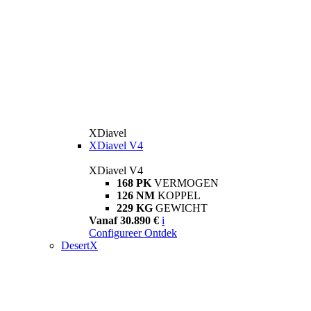
XDiavel
XDiavel V4
XDiavel V4
168 PK
VERMOGEN
126 NM
KOPPEL
229 KG
GEWICHT
Vanaf 30.890 €
i
Configureer
Ontdek
DesertX