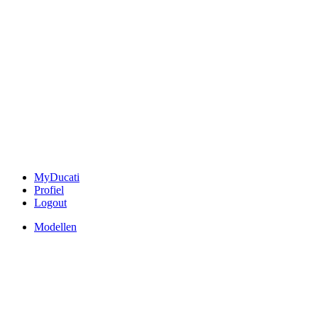
MyDucati
Profiel
Logout
Modellen