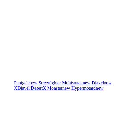
Panigale
new
Streetfighter
Multistrada
new
Diavel
new
XDiavel
DesertX
Monster
new
Hypermotard
new