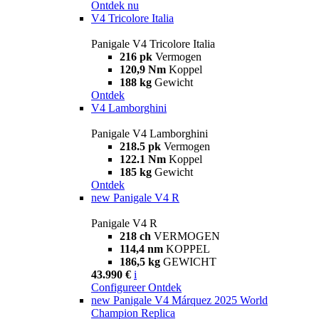
Ontdek nu
V4 Tricolore Italia
Panigale V4 Tricolore Italia
216 pk
Vermogen
120,9 Nm
Koppel
188 kg
Gewicht
Ontdek
V4 Lamborghini
Panigale V4 Lamborghini
218.5 pk
Vermogen
122.1 Nm
Koppel
185 kg
Gewicht
Ontdek
new
Panigale V4 R
Panigale V4 R
218 ch
VERMOGEN
114,4 nm
KOPPEL
186,5 kg
GEWICHT
43.990 €
i
Configureer
Ontdek
new
Panigale V4 Márquez 2025 World
Champion Replica