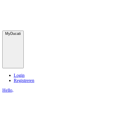
MyDucati
Login
Registreren
Hello,