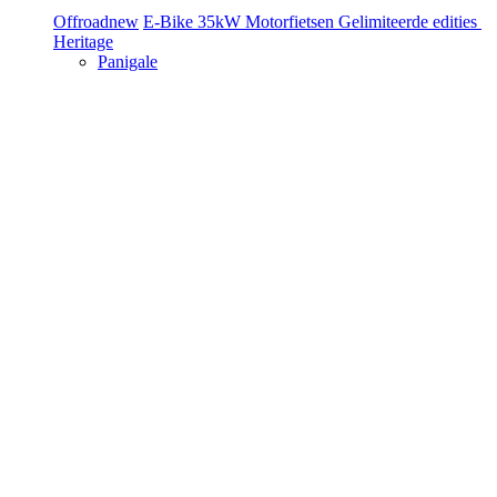
Offroad
new
E-Bike
35kW Motorfietsen
Gelimiteerde edities
Heritage
Panigale