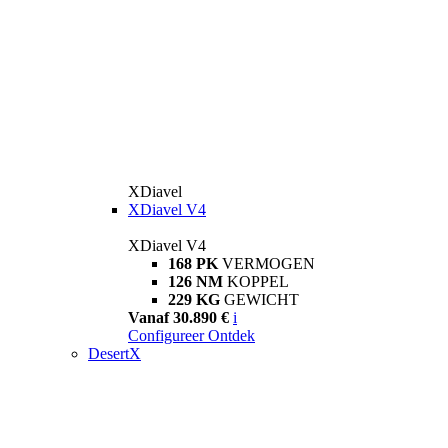
XDiavel
XDiavel V4
XDiavel V4
168 PK
VERMOGEN
126 NM
KOPPEL
229 KG
GEWICHT
Vanaf 30.890 €
i
Configureer
Ontdek
DesertX