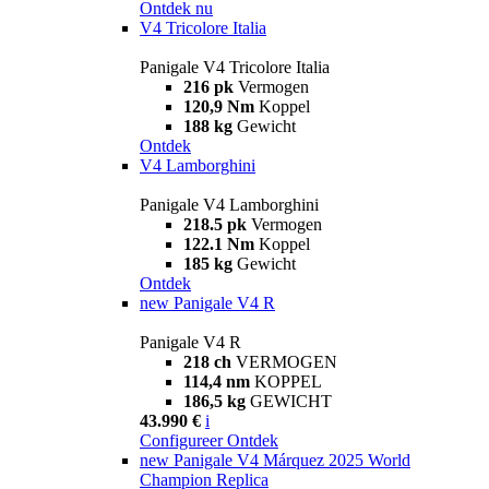
Ontdek nu
V4 Tricolore Italia
Panigale V4 Tricolore Italia
216 pk
Vermogen
120,9 Nm
Koppel
188 kg
Gewicht
Ontdek
V4 Lamborghini
Panigale V4 Lamborghini
218.5 pk
Vermogen
122.1 Nm
Koppel
185 kg
Gewicht
Ontdek
new
Panigale V4 R
Panigale V4 R
218 ch
VERMOGEN
114,4 nm
KOPPEL
186,5 kg
GEWICHT
43.990 €
i
Configureer
Ontdek
new
Panigale V4 Márquez 2025 World
Champion Replica