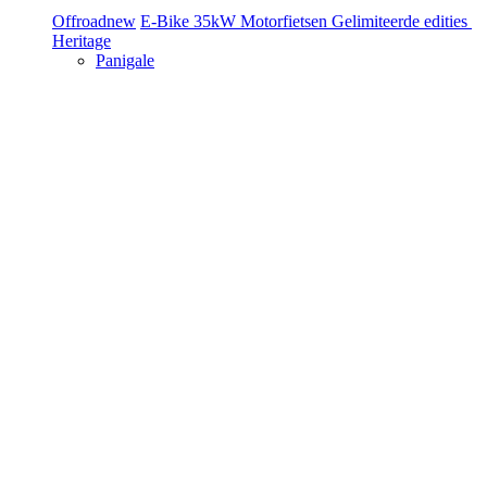
Offroad
new
E-Bike
35kW Motorfietsen
Gelimiteerde edities
Heritage
Panigale