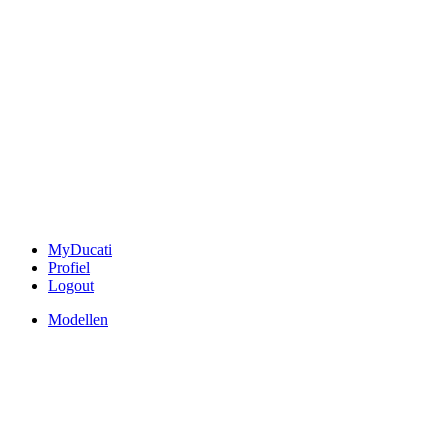
MyDucati
Profiel
Logout
Modellen