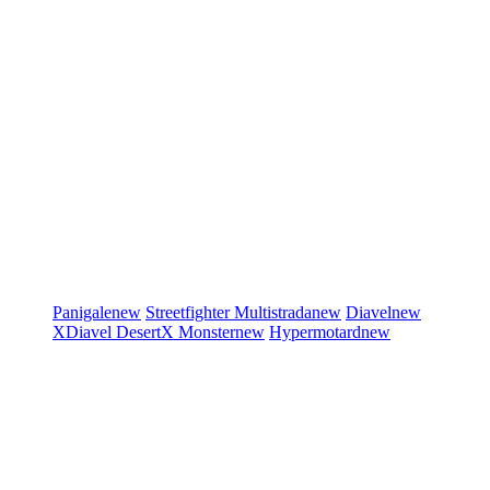
Panigale
new
Streetfighter
Multistrada
new
Diavel
new
XDiavel
DesertX
Monster
new
Hypermotard
new