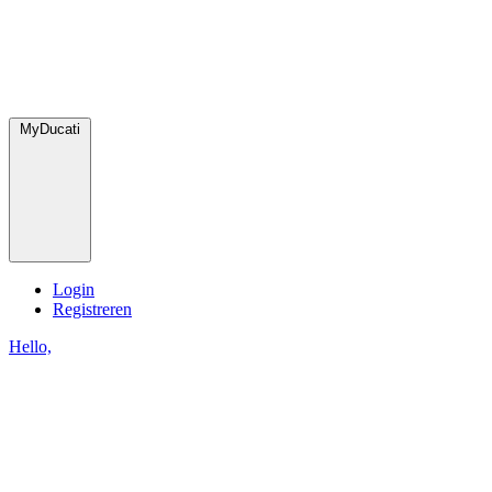
MyDucati
Login
Registreren
Hello,