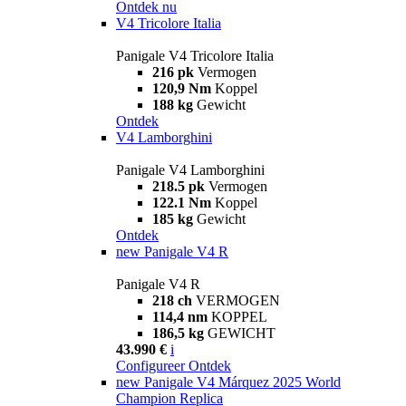
Ontdek nu
V4 Tricolore Italia
Panigale V4 Tricolore Italia
216 pk
Vermogen
120,9 Nm
Koppel
188 kg
Gewicht
Ontdek
V4 Lamborghini
Panigale V4 Lamborghini
218.5 pk
Vermogen
122.1 Nm
Koppel
185 kg
Gewicht
Ontdek
new
Panigale V4 R
Panigale V4 R
218 ch
VERMOGEN
114,4 nm
KOPPEL
186,5 kg
GEWICHT
43.990 €
i
Configureer
Ontdek
new
Panigale V4 Márquez 2025 World
Champion Replica