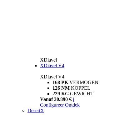
XDiavel
XDiavel V4
XDiavel V4
168 PK
VERMOGEN
126 NM
KOPPEL
229 KG
GEWICHT
Vanaf 30.890 €
i
Configureer
Ontdek
DesertX