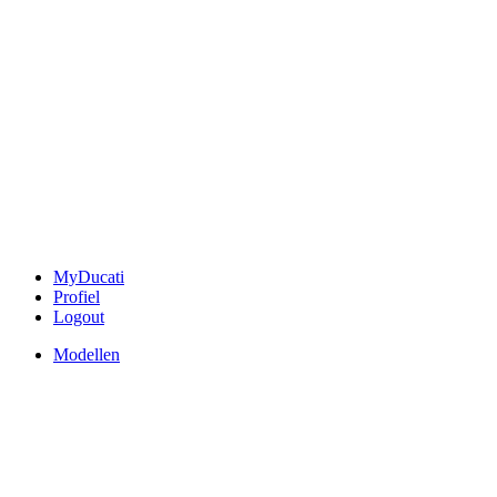
MyDucati
Profiel
Logout
Modellen