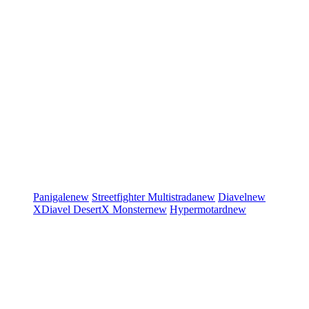
Panigale
new
Streetfighter
Multistrada
new
Diavel
new
XDiavel
DesertX
Monster
new
Hypermotard
new