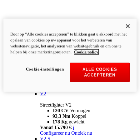
Door op “Alle cookies accepteren” te klikken gaat u akkoord met het
opslaan van cookies op uw apparaat voor het verbeteren van
websitenavigatie, het analyseren van websitegebruik en om ons te
helpen bij onze marketingprojecten.
Cookie policy
Cookie-instellingen
ALLE COOKIES
ACCEPTEREN
Streetfighter
V2
Streetfighter V2
120 CV
Vermogen
93,3 Nm
Koppel
178 Kg
gewicht
Vanaf 15.790 €
i
Configureer nu
Ontdek nu
V2 S