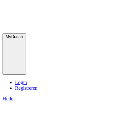
MyDucati
Login
Registreren
Hello,