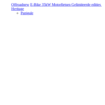
Offroad
new
E-Bike
35kW Motorfietsen
Gelimiteerde edities
Heritage
Panigale