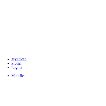
MyDucati
Profiel
Logout
Modellen