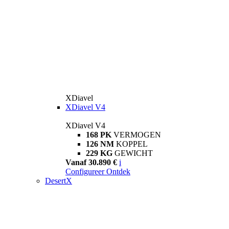
XDiavel
XDiavel V4
XDiavel V4
168 PK
VERMOGEN
126 NM
KOPPEL
229 KG
GEWICHT
Vanaf 30.890 €
i
Configureer
Ontdek
DesertX