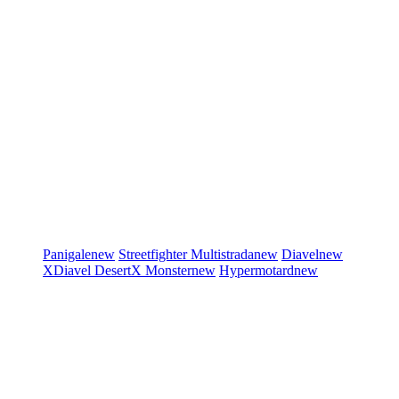
Panigale
new
Streetfighter
Multistrada
new
Diavel
new
XDiavel
DesertX
Monster
new
Hypermotard
new