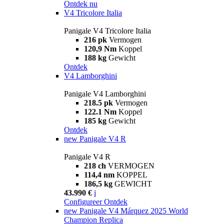
Ontdek nu
V4 Tricolore Italia
Panigale V4 Tricolore Italia
216 pk
Vermogen
120,9 Nm
Koppel
188 kg
Gewicht
Ontdek
V4 Lamborghini
Panigale V4 Lamborghini
218.5 pk
Vermogen
122.1 Nm
Koppel
185 kg
Gewicht
Ontdek
new
Panigale V4 R
Panigale V4 R
218 ch
VERMOGEN
114,4 nm
KOPPEL
186,5 kg
GEWICHT
43.990 €
i
Configureer
Ontdek
new
Panigale V4 Márquez 2025 World
Champion Replica