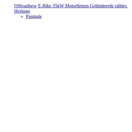
Offroad
new
E-Bike
35kW Motorfietsen
Gelimiteerde edities
Heritage
Panigale