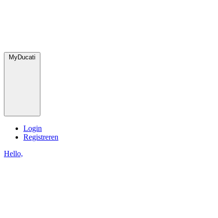
MyDucati
Login
Registreren
Hello,