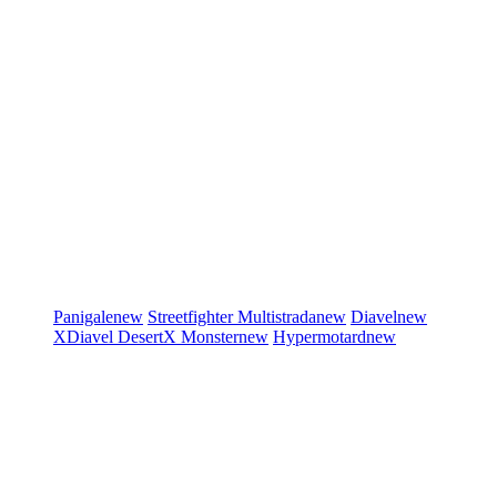
Panigale
new
Streetfighter
Multistrada
new
Diavel
new
XDiavel
DesertX
Monster
new
Hypermotard
new