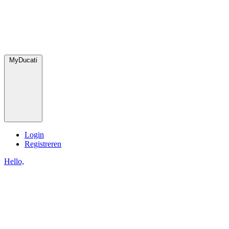
MyDucati
Login
Registreren
Hello,