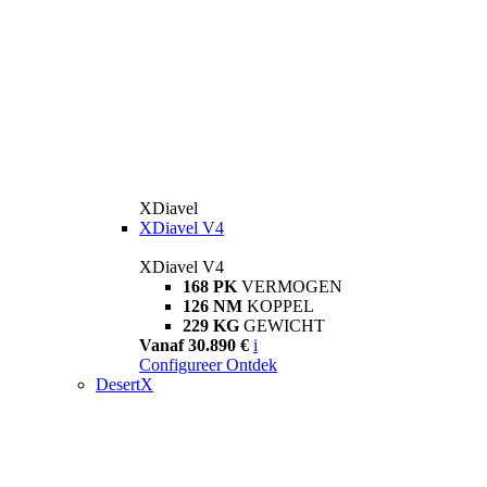
XDiavel
XDiavel V4
XDiavel V4
168 PK
VERMOGEN
126 NM
KOPPEL
229 KG
GEWICHT
Vanaf 30.890 €
i
Configureer
Ontdek
DesertX