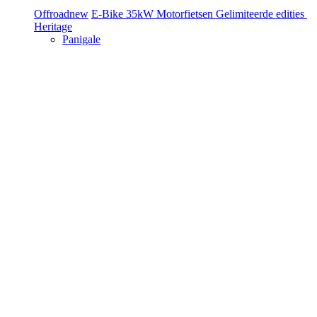
Offroad
new
E-Bike
35kW Motorfietsen
Gelimiteerde edities
Heritage
Panigale