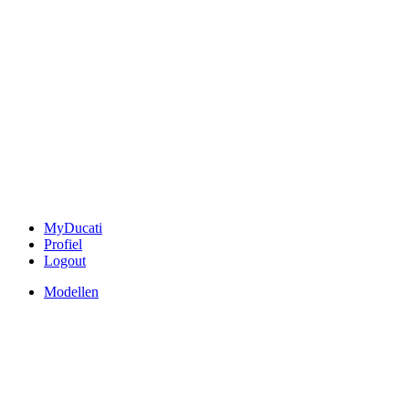
MyDucati
Profiel
Logout
Modellen