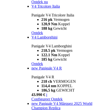
Ontdek nu
V4 Tricolore Italia
Panigale V4 Tricolore Italia
216 pk
Vermogen
120,9 Nm
Koppel
188 kg
Gewicht
Ontdek
V4 Lamborghini
Panigale V4 Lamborghini
218.5 pk
Vermogen
122.1 Nm
Koppel
185 kg
Gewicht
Ontdek
new
Panigale V4 R
Panigale V4 R
218 ch
VERMOGEN
114,4 nm
KOPPEL
186,5 kg
GEWICHT
43.990 €
i
Configureer
Ontdek
new
Panigale V4 Márquez 2025 World
Champion Replica