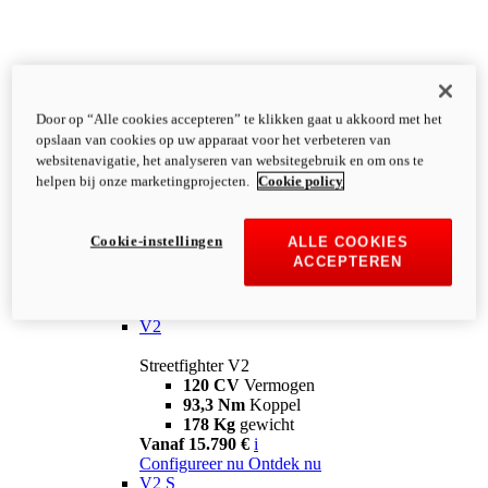
Door op “Alle cookies accepteren” te klikken gaat u akkoord met het
opslaan van cookies op uw apparaat voor het verbeteren van
websitenavigatie, het analyseren van websitegebruik en om ons te
helpen bij onze marketingprojecten.
Cookie policy
Cookie-instellingen
ALLE COOKIES
ACCEPTEREN
Streetfighter
V2
Streetfighter V2
120 CV
Vermogen
93,3 Nm
Koppel
178 Kg
gewicht
Vanaf 15.790 €
i
Configureer nu
Ontdek nu
V2 S