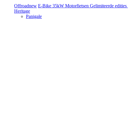
Offroad
new
E-Bike
35kW Motorfietsen
Gelimiteerde edities
Heritage
Panigale