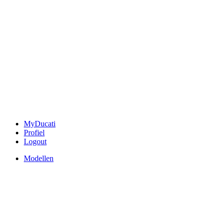
MyDucati
Profiel
Logout
Modellen