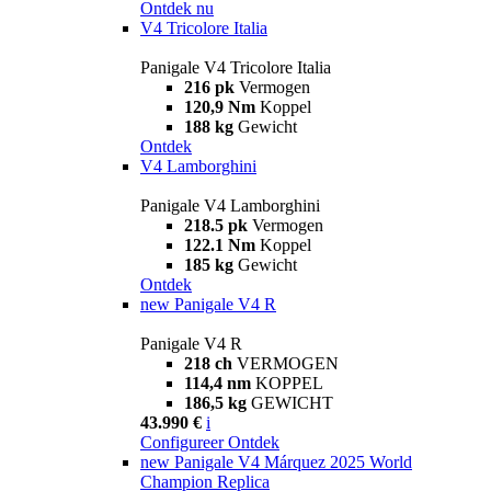
Ontdek nu
V4 Tricolore Italia
Panigale V4 Tricolore Italia
216 pk
Vermogen
120,9 Nm
Koppel
188 kg
Gewicht
Ontdek
V4 Lamborghini
Panigale V4 Lamborghini
218.5 pk
Vermogen
122.1 Nm
Koppel
185 kg
Gewicht
Ontdek
new
Panigale V4 R
Panigale V4 R
218 ch
VERMOGEN
114,4 nm
KOPPEL
186,5 kg
GEWICHT
43.990 €
i
Configureer
Ontdek
new
Panigale V4 Márquez 2025 World
Champion Replica