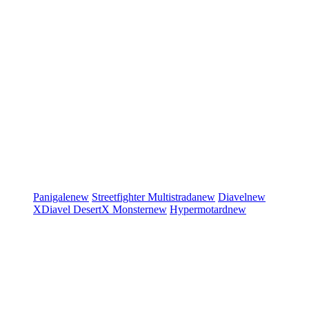
Panigale
new
Streetfighter
Multistrada
new
Diavel
new
XDiavel
DesertX
Monster
new
Hypermotard
new