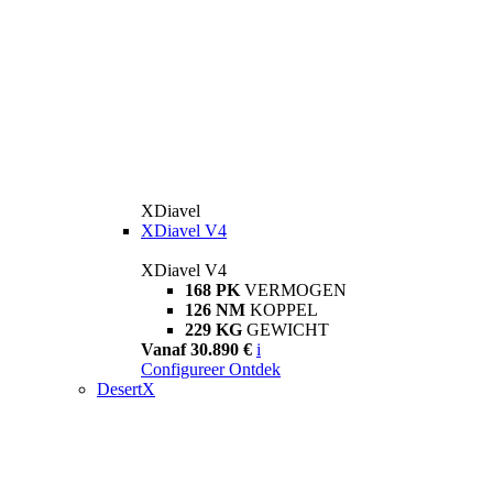
XDiavel
XDiavel V4
XDiavel V4
168 PK
VERMOGEN
126 NM
KOPPEL
229 KG
GEWICHT
Vanaf 30.890 €
i
Configureer
Ontdek
DesertX