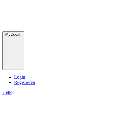
MyDucati
Login
Registreren
Hello,