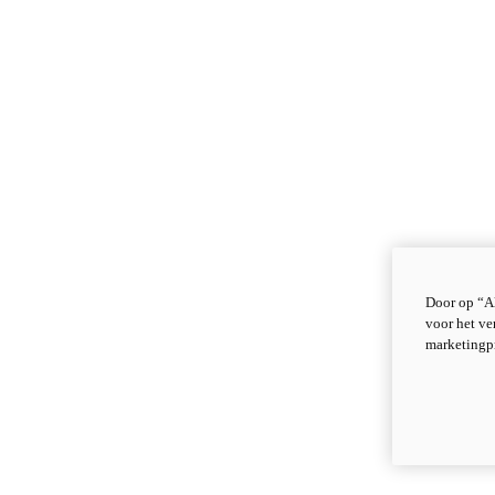
Door op “Al
voor het ve
marketingp