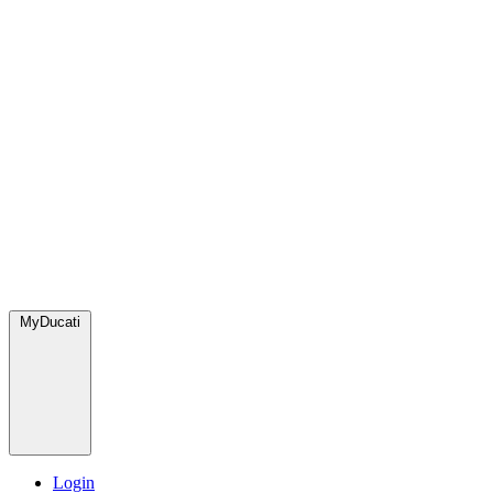
MyDucati
Login