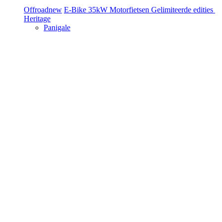
Offroad
new
E-Bike
35kW Motorfietsen
Gelimiteerde edities
Heritage
Panigale