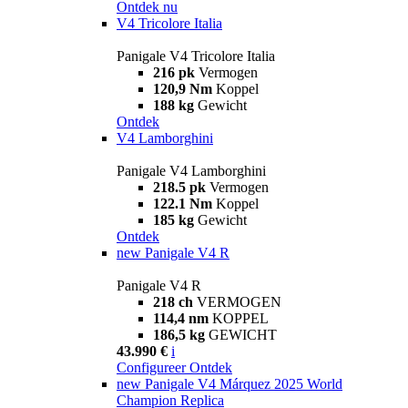
Ontdek nu
V4 Tricolore Italia
Panigale V4 Tricolore Italia
216 pk
Vermogen
120,9 Nm
Koppel
188 kg
Gewicht
Ontdek
V4 Lamborghini
Panigale V4 Lamborghini
218.5 pk
Vermogen
122.1 Nm
Koppel
185 kg
Gewicht
Ontdek
new
Panigale V4 R
Panigale V4 R
218 ch
VERMOGEN
114,4 nm
KOPPEL
186,5 kg
GEWICHT
43.990 €
i
Configureer
Ontdek
new
Panigale V4 Márquez 2025 World
Champion Replica