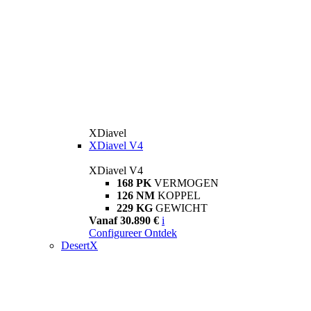
XDiavel
XDiavel V4
XDiavel V4
168 PK
VERMOGEN
126 NM
KOPPEL
229 KG
GEWICHT
Vanaf 30.890 €
i
Configureer
Ontdek
DesertX