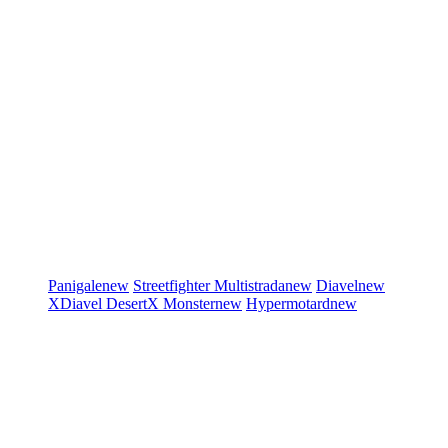
Panigale
new
Streetfighter
Multistrada
new
Diavel
new
XDiavel
DesertX
Monster
new
Hypermotard
new