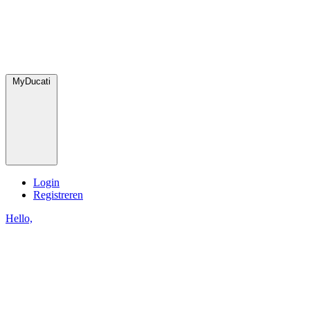
MyDucati
Login
Registreren
Hello,