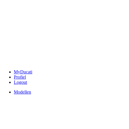
MyDucati
Profiel
Logout
Modellen