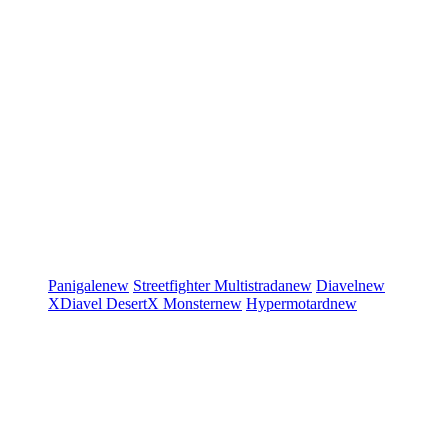
Panigale
new
Streetfighter
Multistrada
new
Diavel
new
XDiavel
DesertX
Monster
new
Hypermotard
new