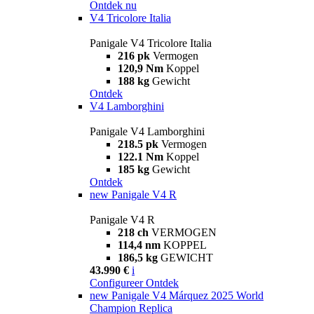
Ontdek nu
V4 Tricolore Italia
Panigale V4 Tricolore Italia
216 pk
Vermogen
120,9 Nm
Koppel
188 kg
Gewicht
Ontdek
V4 Lamborghini
Panigale V4 Lamborghini
218.5 pk
Vermogen
122.1 Nm
Koppel
185 kg
Gewicht
Ontdek
new
Panigale V4 R
Panigale V4 R
218 ch
VERMOGEN
114,4 nm
KOPPEL
186,5 kg
GEWICHT
43.990 €
i
Configureer
Ontdek
new
Panigale V4 Márquez 2025 World
Champion Replica