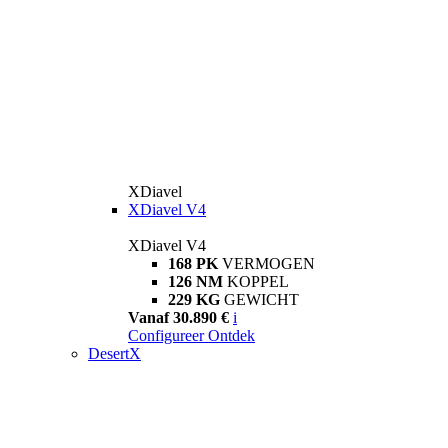
XDiavel
XDiavel V4
XDiavel V4
168 PK
VERMOGEN
126 NM
KOPPEL
229 KG
GEWICHT
Vanaf 30.890 €
i
Configureer
Ontdek
DesertX