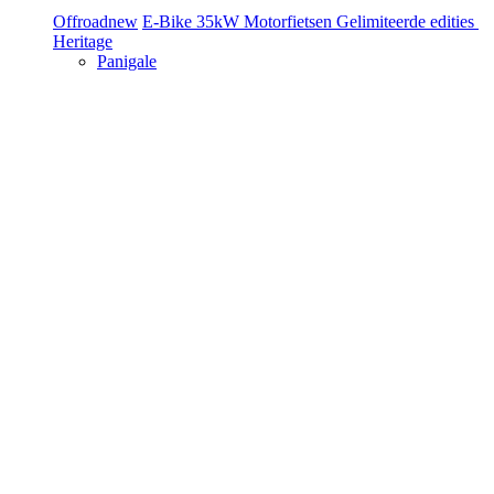
Offroad
new
E-Bike
35kW Motorfietsen
Gelimiteerde edities
Heritage
Panigale