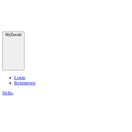
MyDucati
Login
Registreren
Hello,