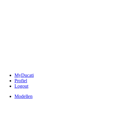
MyDucati
Profiel
Logout
Modellen