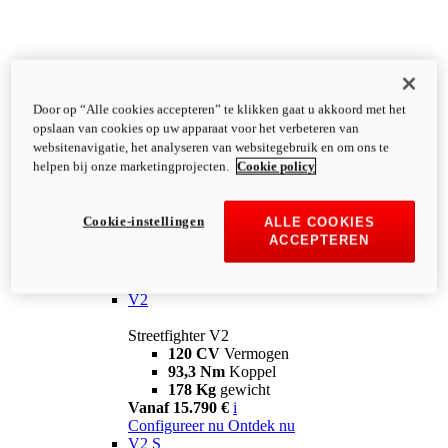
Door op “Alle cookies accepteren” te klikken gaat u akkoord met het
opslaan van cookies op uw apparaat voor het verbeteren van
websitenavigatie, het analyseren van websitegebruik en om ons te
helpen bij onze marketingprojecten.
Cookie policy
Cookie-instellingen
ALLE COOKIES
ACCEPTEREN
Streetfighter
V2
Streetfighter V2
120 CV
Vermogen
93,3 Nm
Koppel
178 Kg
gewicht
Vanaf 15.790 €
i
Configureer nu
Ontdek nu
V2 S