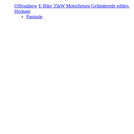
Offroad
new
E-Bike
35kW Motorfietsen
Gelimiteerde edities
Heritage
Panigale