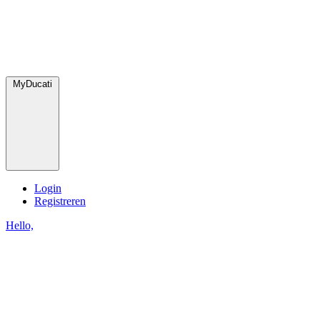
MyDucati
Login
Registreren
Hello,