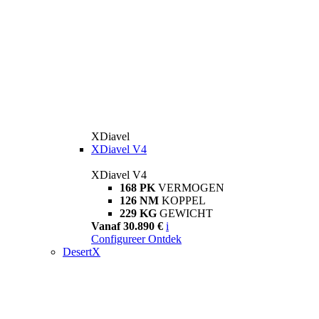
XDiavel
XDiavel V4
XDiavel V4
168 PK
VERMOGEN
126 NM
KOPPEL
229 KG
GEWICHT
Vanaf 30.890 €
i
Configureer
Ontdek
DesertX