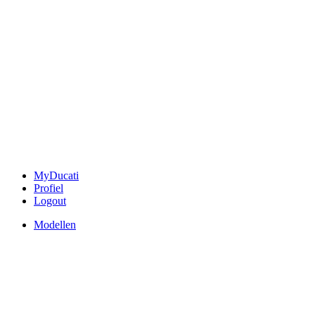
MyDucati
Profiel
Logout
Modellen