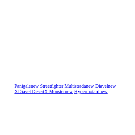
Panigale
new
Streetfighter
Multistrada
new
Diavel
new
XDiavel
DesertX
Monster
new
Hypermotard
new