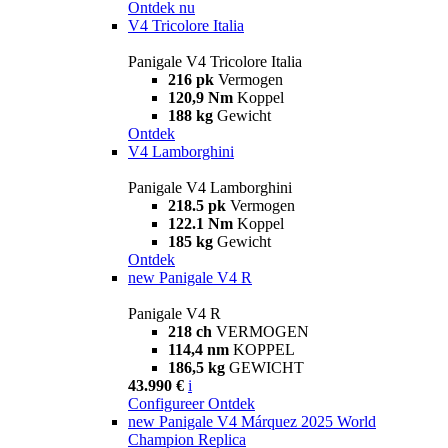
Ontdek nu
V4 Tricolore Italia
Panigale V4 Tricolore Italia
216 pk
Vermogen
120,9 Nm
Koppel
188 kg
Gewicht
Ontdek
V4 Lamborghini
Panigale V4 Lamborghini
218.5 pk
Vermogen
122.1 Nm
Koppel
185 kg
Gewicht
Ontdek
new
Panigale V4 R
Panigale V4 R
218 ch
VERMOGEN
114,4 nm
KOPPEL
186,5 kg
GEWICHT
43.990 €
i
Configureer
Ontdek
new
Panigale V4 Márquez 2025 World
Champion Replica