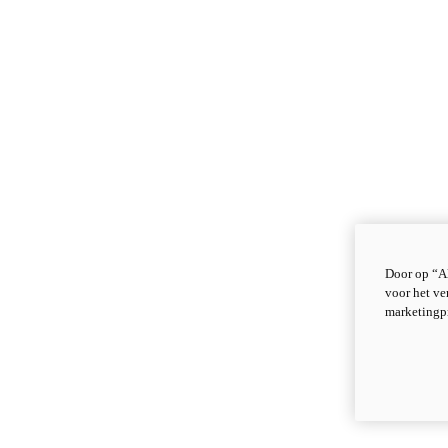
Door op “Al
voor het ve
marketingp