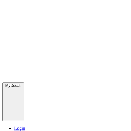
MyDucati
Login